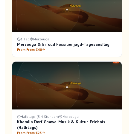
1 Tag
Merzouga
Merzouga & Erfoud Fossilienjagd-Tagesausflug
From From €40
Halbtags (3-4 Stunden)
Merzouga
Khamlia Dorf Gnawa-Musik & Kultur-Erlebnis
(Halbtags)
From From €25