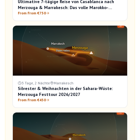
Ultimative 7-tägige Reise von Casablanca nach
Merzouga & Marrakesch: Das volle Marokko-
Erlebnis
From From €750
3 Tage, 2 Nächte
Marrakesch
Silvester & Weihnachten in der Sahara-Wüste:
Merzouga Festtour 2026/2027
From From €450