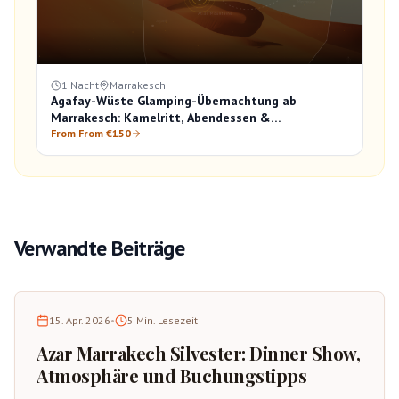
1 Nacht
Marrakesch
Agafay-Wüste Glamping-Übernachtung ab
Marrakesch: Kamelritt, Abendessen &
Sonnenaufgang
From From €150
Verwandte Beiträge
15. Apr. 2026
•
5
Min. Lesezeit
Azar Marrakech Silvester: Dinner Show,
Atmosphäre und Buchungstipps