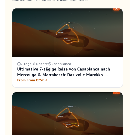
7 Tage, 6 Nächte
Casablanca
Ultimative 7-tägige Reise von Casablanca nach
Merzouga & Marrakesch: Das volle Marokko-
Erlebnis
From From €750