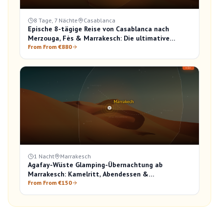
8 Tage, 7 Nächte
Casablanca
Epische 8-tägige Reise von Casablanca nach
Merzouga, Fès & Marrakesch: Die ultimative
Marokko-Entdeckung
From From €880
1 Nacht
Marrakesch
Agafay-Wüste Glamping-Übernachtung ab
Marrakesch: Kamelritt, Abendessen &
Sonnenaufgang
From From €150