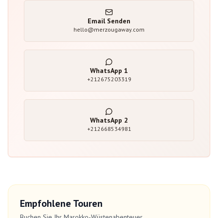
Email Senden
hello@merzougaway.com
WhatsApp
1
+212675203319
WhatsApp
2
+212668534981
Empfohlene Touren
Buchen Sie Ihr Marokko-Wüstenabenteuer