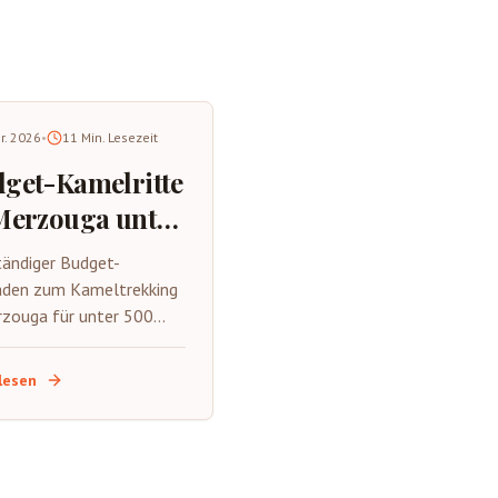
pr. 2026
•
11
Min. Lesezeit
get-Kamelritte
Merzouga unter
0 MAD 2026
tändiger Budget-
aden zum Kameltrekking
rzouga für unter 500
Die besten
ngebote, Geldsparen-
lesen
, was Sie erwartet und
ie die authentische
a mit kleinerem Budget
ßen.