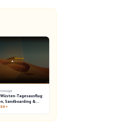
erzouga
Wüsten-Tagesausflug:
n, Sandboarding &
€50