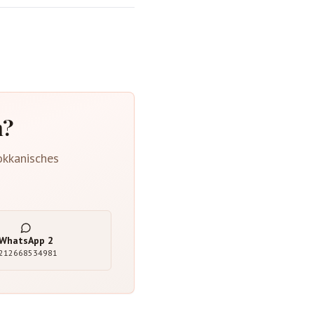
n?
okkanisches
WhatsApp
2
212668534981