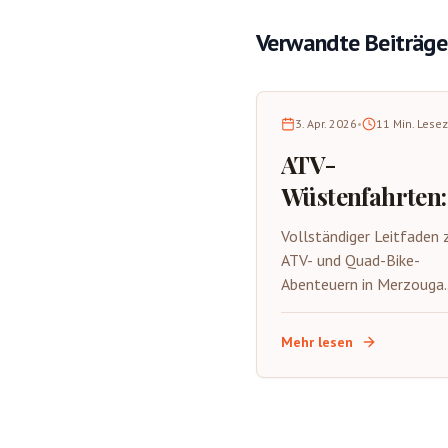
Verwandte Beiträge
3. Apr. 2026
•
11
Min. Lesez
ATV-
Wüstenfahrten:
Merzougas Wil
Vollständiger Leitfaden 
Seite 2026
ATV- und Quad-Bike-
Abenteuern in Merzouga.
Routen, Techniken, Sicher
Ausrüstung, Kosten und 
Mehr lesen
man die aufregende wild
Seite der Sahara auf vier
Rädern erlebt.