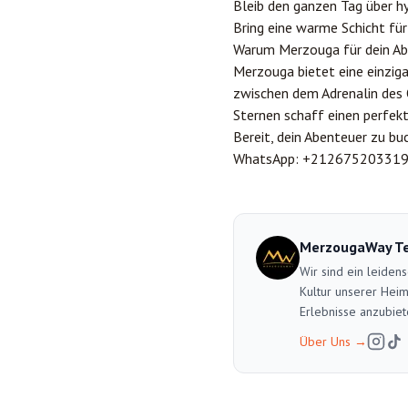
Bleib den ganzen Tag über hy
Bring eine warme Schicht fü
Warum Merzouga für dein A
Merzouga bietet eine einzig
zwischen dem Adrenalin des 
Sternen schaff einen perfe
Bereit, dein Abenteuer zu bu
WhatsApp:
+21267520331
MerzougaWay T
Wir sind ein leiden
Kultur unserer Heim
Erlebnisse anzubiet
Über Uns
→