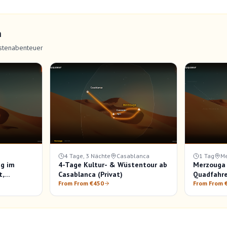
n
stenabenteuer
4 Tage, 3 Nächte
Casablanca
1 Tag
M
g im
4-Tage Kultur- & Wüstentour ab
Merzouga 
t,
Casablanca (Privat)
Quadfahre
aufgang
From From €450
Kamelritt
From From 