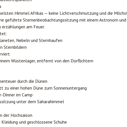
a
kelsten Himmel Afrikas — keine Lichtverschmutzung und die Milchst
ine geführte Sternenbeobachtungssitzung mit einem Astronom und 
n erzählungen am Feuer.
tet:
aneten, Nebeln und Sternhaufen
on Sternbildern
viert
inem Wüstenlager, entfernt von den Dorflichtern
benteuer durch die Dünen
itt zu einer hohen Düne zum Sonnenuntergang
er-Dinner im Camp
ssitzung unter dem Saharahimmel
in der Hochsaison
 Kleidung und geschlossene Schuhe