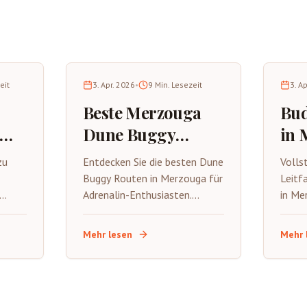
eit
3. Apr. 2026
•
9
Min. Lesezeit
3. A
Beste Merzouga
Bud
Dune Buggy
in 
de
Routen für
50
zu
Entdecken Sie die besten Dune
Volls
Adrenalinjunkies
Buggy Routen in Merzouga für
Leitf
Adrenalin-Enthusiasten.
in Me
2026
heit,
Hochgeschwindigkeits-
MAD. 
wie
Wüstenrouten, extremes
Spara
Mehr lesen
Mehr 
e
Gelände, Sicherheitstipps und
Tipps
spannende
wie S
Abenteueraktivitäten in der
Sahar
Sahara.
genie