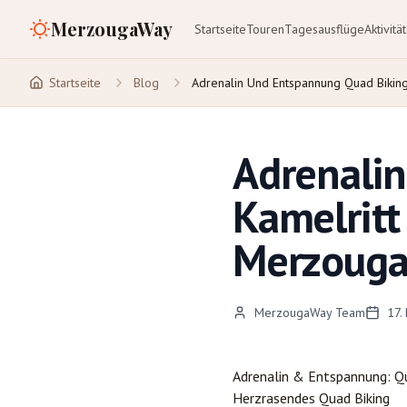
MerzougaWay
Startseite
Touren
Tagesausflüge
Aktivitä
Startseite
Blog
Adrenalin Und Entspannung Quad Bikin
Adrenalin
Kamelritt
Merzoug
MerzougaWay Team
17.
Adrenalin & Entspannung: Qu
Herzrasendes Quad Biking