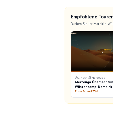
Empfohlene Toure
Buchen Sie Ihr Marokko-Wü
1 Nacht
Merzouga
Merzouga Übernachtun
Wüstencamp: Kamelrit
Abendessen & Sonnen
From From €75