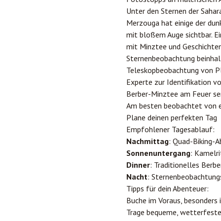
Unter den Sternen der Sahar
Merzouga hat einige der dun
mit bloßem Auge sichtbar. E
mit Minztee und Geschichte
Sternenbeobachtung beinhal
Teleskopbeobachtung von Pl
Experte zur Identifikation v
Berber-Minztee am Feuer ser
Am besten beobachtet von e
Plane deinen perfekten Tag
Empfohlener Tagesablauf:
Nachmittag
: Quad-Biking-A
Sonnenuntergang
: Kamelr
Dinner
: Traditionelles Berb
Nacht
: Sternenbeobachtung
Tipps für dein Abenteuer:
Buche im Voraus, besonders 
Trage bequeme, wetterfeste