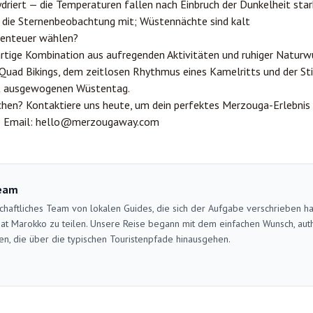
driert — die Temperaturen fallen nach Einbruch der Dunkelheit star
r die Sternenbeobachtung mit; Wüstennächte sind kalt
benteuer wählen?
artige Kombination aus aufregenden Aktivitäten und ruhiger Naturw
Quad Bikings, dem zeitlosen Rhythmus eines Kamelritts und der Sti
kt ausgewogenen Wüstentag.
chen? Kontaktiere uns heute, um dein perfektes Merzouga-Erlebnis i
9
Email:
hello@merzougaway.com
eam
schaftliches Team von lokalen Guides, die sich der Aufgabe verschrieben h
at Marokko zu teilen. Unsere Reise begann mit dem einfachen Wunsch, auth
en, die über die typischen Touristenpfade hinausgehen.