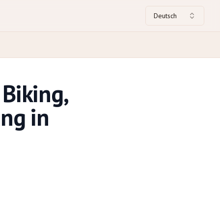
Deutsch
Biking,
ng in