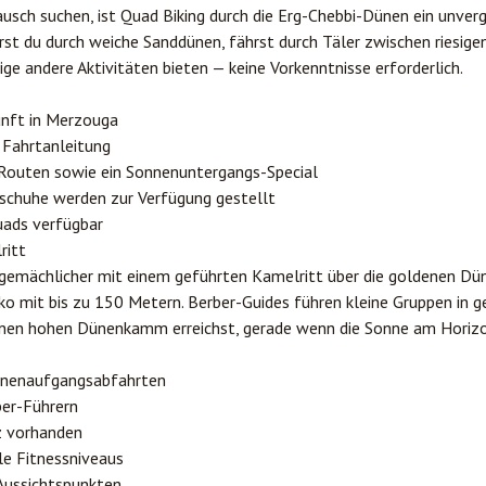
rausch suchen, ist Quad Biking durch die Erg-Chebbi-Dünen ein unverg
rst du durch weiche Sanddünen, fährst durch Täler zwischen riesige
ige andere Aktivitäten bieten — keine Vorkenntnisse erforderlich.
unft in Merzouga
 Fahrtanleitung
Routen sowie ein Sonnenuntergangs-Special
schuhe werden zur Verfügung gestellt
uads verfügbar
ritt
gemächlicher mit einem geführten Kamelritt über die goldenen Dü
kko mit bis zu 150 Metern. Berber-Guides führen kleine Gruppen i
einen hohen Dünenkamm erreichst, gerade wenn die Sonne am Horizo
nnenaufgangsabfahrten
ber-Führern
 vorhanden
le Fitnessniveaus
Aussichtspunkten