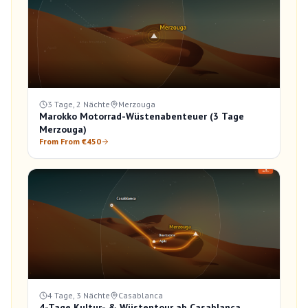
3 Tage, 2 Nächte
Merzouga
Marokko Motorrad-Wüstenabenteuer (3 Tage
Merzouga)
From From €450
4 Tage, 3 Nächte
Casablanca
4-Tage Kultur- & Wüstentour ab Casablanca