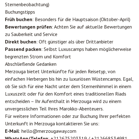
Sternenbeobachtung)
Buchungstipps
Früh buchen
: Besonders für die Hauptsaison (Oktober-April)
Bewertungen prüfen
: Achten Sie auf aktuelle Bewertungen
zu Sauberkeit und Service
Direkt buchen
: Oft günstiger als über Drittanbieter
Passend packen
: Selbst Luxuscamps haben möglicherweise
begrenzten Strom und Komfort
Abschließende Gedanken
Merzouga bietet Unterkünfte für jeden Reisetyp, von
einfachen Herbergen bis hin zu luxuriösen Wüstencamps. Egal,
ob Sie sich für eine Nacht unter dem Sternenhimmel in einem
Luxuszelt oder für den Komfort eines traditionellen Riads
entscheiden – Ihr Aufenthalt in Merzouga wird zu einem
unvergesslichen Teil Ihres Marokko-Abenteuers.
Für weitere Informationen oder zur Buchung Ihrer perfekten
Unterkunft in Merzouga kontaktieren Sie uns:
E-Mail
: hello@merzougaway.com
WhatsApp/Telefon
: +212675203319 / +212668534981