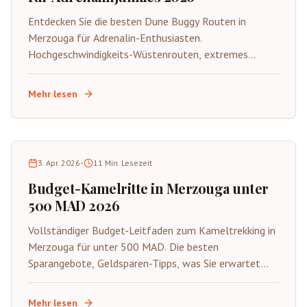
Entdecken Sie die besten Dune Buggy Routen in
Merzouga für Adrenalin-Enthusiasten.
Hochgeschwindigkeits-Wüstenrouten, extremes
Gelände, Sicherheitstipps und spannende
Abenteueraktivitäten in der Sahara.
Mehr lesen
3. Apr. 2026
•
11
Min. Lesezeit
Budget-Kamelritte in Merzouga unter
500 MAD 2026
Vollständiger Budget-Leitfaden zum Kameltrekking in
Merzouga für unter 500 MAD. Die besten
Sparangebote, Geldsparen-Tipps, was Sie erwartet
und wie Sie die authentische Sahara mit kleinerem
Budget genießen.
Mehr lesen