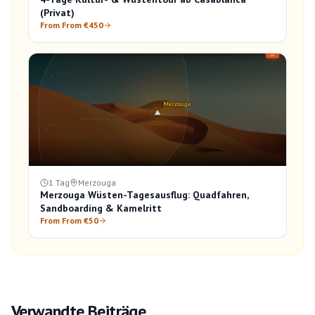
(Privat)
From From €450
1 Tag
Merzouga
Merzouga Wüsten-Tagesausflug: Quadfahren,
Sandboarding & Kamelritt
From From €50
Verwandte Beiträge