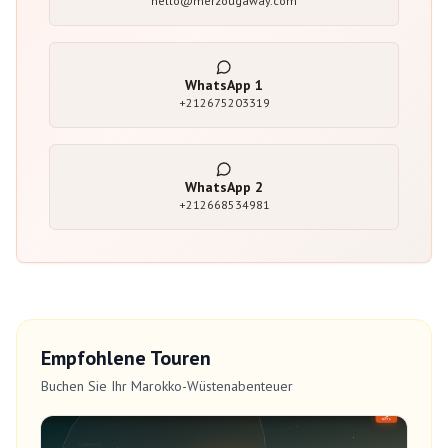
hello@merzougaway.com
WhatsApp
1
+212675203319
WhatsApp
2
+212668534981
Empfohlene Touren
Buchen Sie Ihr Marokko-Wüstenabenteuer