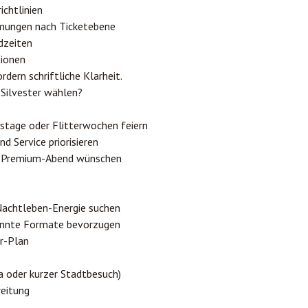
ichtlinien
ungen nach Ticketebene
dzeiten
tionen
ern schriftliche Klarheit.
Silvester wählen?
estage oder Flitterwochen feiern
nd Service priorisieren
n Premium-Abend wünschen
e
Nachtleben-Energie suchen
pannte Formate bevorzugen
r-Plan
pa oder kurzer Stadtbesuch)
reitung