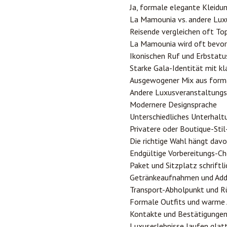
Ja, formale elegante Kleidu
La Mamounia vs. andere Luxu
Reisende vergleichen oft Top
La Mamounia wird oft bevor
Ikonischen Ruf und Erbstatu
Starke Gala-Identität mit k
Ausgewogener Mix aus forma
Andere Luxusveranstaltungs
Modernere Designsprache
Unterschiedliches Unterhal
Privatere oder Boutique-Stil
Die richtige Wahl hängt dav
Endgültige Vorbereitungs-Ch
Paket und Sitzplatz schriftl
Getränkeaufnahmen und Add-
Transport-Abholpunkt und R
Formale Outfits und warme 
Kontakte und Bestätigungen 
Luxuserlebnisse laufen glatt