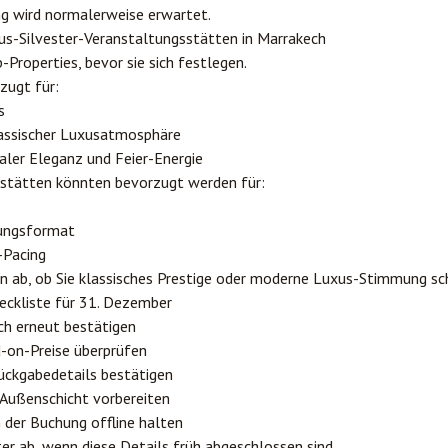
ng wird normalerweise erwartet.
s-Silvester-Veranstaltungsstätten in Marrakech
-Properties, bevor sie sich festlegen.
zugt für:
s
lassischer Luxusatmosphäre
ler Eleganz und Feier-Energie
stätten könnten bevorzugt werden für:
tungsformat
-Pacing
on ab, ob Sie klassisches Prestige oder moderne Luxus-Stimmung sc
eckliste für 31. Dezember
ich erneut bestätigen
on-Preise überprüfen
ückgabedetails bestätigen
Außenschicht vorbereiten
der Buchung offline halten
er ab, wenn diese Details früh abgeschlossen sind.