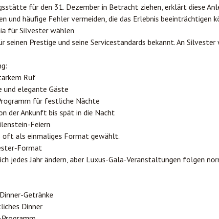
sstätte für den 31. Dezember in Betracht ziehen, erklärt diese Anlei
en und häufige Fehler vermeiden, die das Erlebnis beeinträchtigen k
 für Silvester wählen
 seinen Prestige und seine Servicestandards bekannt. An Silvester
ng:
starkem Ruf
e und elegante Gäste
Programm für festliche Nächte
on der Ankunft bis spät in die Nacht
lenstein-Feiern
s oft als einmaliges Format gewählt.
ester-Format
h jedes Jahr ändern, aber Luxus-Gala-Veranstaltungen folgen nor
Dinner-Getränke
liches Dinner
r-Programm