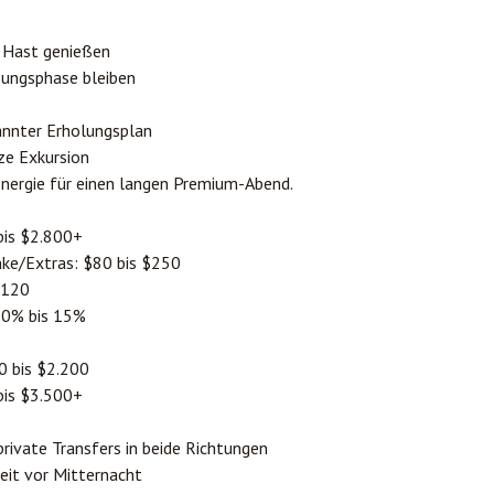
 Hast genießen
ungsphase bleiben
annter Erholungsplan
ze Exkursion
nergie für einen langen Premium-Abend.
bis $2.800+
ke/Extras: $80 bis $250
$120
 10% bis 15%
 bis $2.200
bis $3.500+
s
rivate Transfers in beide Richtungen
eit vor Mitternacht