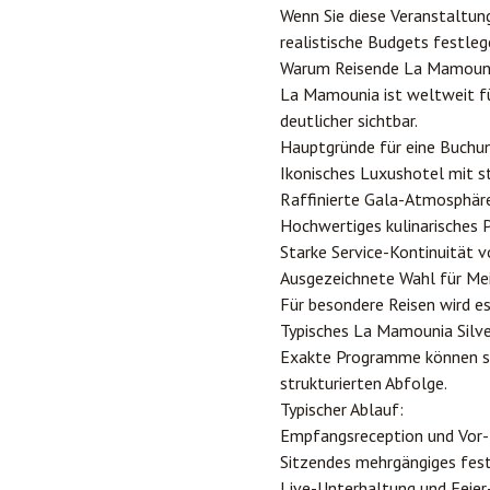
Wenn Sie diese Veranstaltung
realistische Budgets festleg
Warum Reisende La Mamounia
La Mamounia ist weltweit für
deutlicher sichtbar.
Hauptgründe für eine Buchu
Ikonisches Luxushotel mit 
Raffinierte Gala-Atmosphär
Hochwertiges kulinarisches 
Starke Service-Kontinuität v
Ausgezeichnete Wahl für Mei
Für besondere Reisen wird e
Typisches La Mamounia Silv
Exakte Programme können sic
strukturierten Abfolge.
Typischer Ablauf:
Empfangsreception und Vor-
Sitzendes mehrgängiges fest
Live-Unterhaltung und Feie