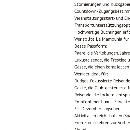
Stornierungen und Rückgaber
Countdown-Zugangsbestimm
Veranstaltungsstart- und En
Transportunterstützungsop
Hochwertige Buchungen erford
Wer sollte La Mamounia für 
Beste Passform:
Paare, die Verlobungen, Jahr
Luxusreisende, die Prestige u
Gäste, die einen komplette
Weniger ideal für:
Budget-fokussierte Reisend
Gäste, die Club-gesteuerte 
Reisende, die lockere, ents
Empfohlener Luxus-Silveste
31. Dezember tagsüber
Aktivitäten leicht halten (S
Früh zurückkehren zur Vorbe
Abend