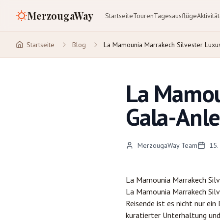
MerzougaWay
Startseite
Touren
Tagesausflüge
Aktivitä
Startseite
Blog
La Mamounia Marrakech Silvester Luxu
La Mamoun
Gala-Anle
MerzougaWay Team
15.
La Mamounia
Marrakech
Silv
La Mamounia Marrakech Silves
Reisende ist es nicht nur ei
kuratierter Unterhaltung und