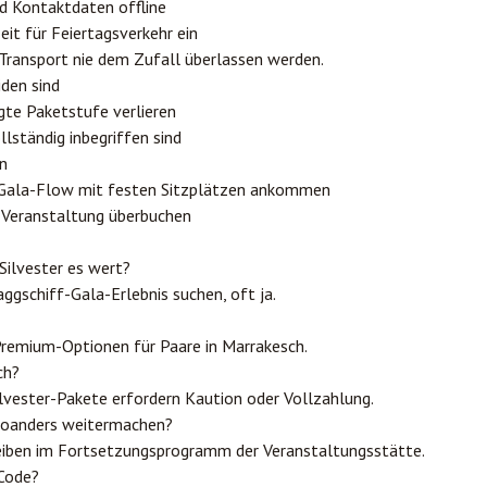
nd Kontaktdaten offline
eit für Feiertagsverkehr ein
 Transport nie dem Zufall überlassen werden.
iden sind
te Paketstufe verlieren
lständig inbegriffen sind
en
 Gala-Flow mit festen Sitzplätzen ankommen
r Veranstaltung überbuchen
ilvester es wert?
aggschiff-Gala-Erlebnis suchen, oft ja.
n Premium-Optionen für Paare in Marrakesch.
ch?
lvester-Pakete erfordern Kaution oder Vollzahlung.
woanders weitermachen?
leiben im Fortsetzungsprogramm der Veranstaltungsstätte.
 Code?