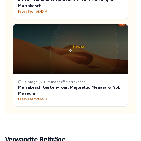
Marrakesch
From From €45
Halbtags (3-4 Stunden)
Marrakesch
Marrakesch Gärten-Tour: Majorelle, Menara & YSL
Museum
From From €35
Verwandte Beiträge