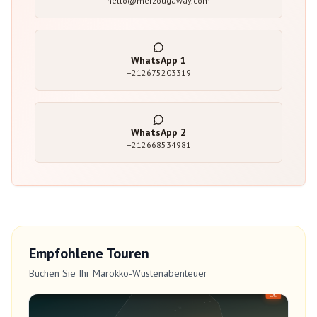
hello@merzougaway.com
WhatsApp
1
+212675203319
WhatsApp
2
+212668534981
Empfohlene Touren
Buchen Sie Ihr Marokko-Wüstenabenteuer