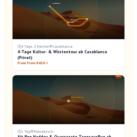
4 Tage, 3 Nächte
Casablanca
4-Tage Kultur- & Wüstentour ab Casablanca
(Privat)
From From €450
1 Tag
Marrakesch
Aït Ben Haddou & Ouarzazate Tagesausflug ab