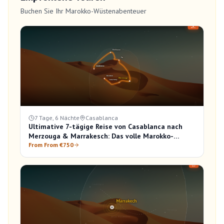
Buchen Sie Ihr Marokko-Wüstenabenteuer
7 Tage, 6 Nächte
Casablanca
Ultimative 7-tägige Reise von Casablanca nach
Merzouga & Marrakesch: Das volle Marokko-
Erlebnis
From From €750