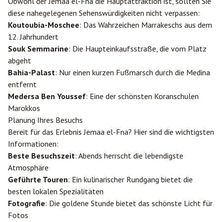
Obwohl der Jemaa el-Fna die Hauptattraktion ist, sollten Sie
diese nahegelegenen Sehenswürdigkeiten nicht verpassen:
Koutoubia-Moschee
: Das Wahrzeichen Marrakeschs aus dem
12. Jahrhundert
Souk Semmarine
: Die Haupteinkaufsstraße, die vom Platz
abgeht
Bahia-Palast
: Nur einen kurzen Fußmarsch durch die Medina
entfernt
Medersa Ben Youssef
: Eine der schönsten Koranschulen
Marokkos
Planung Ihres Besuchs
Bereit für das Erlebnis Jemaa el-Fna? Hier sind die wichtigsten
Informationen:
Beste Besuchszeit
: Abends herrscht die lebendigste
Atmosphäre
Geführte Touren
: Ein kulinarischer Rundgang bietet die
besten lokalen Spezialitäten
Fotografie
: Die goldene Stunde bietet das schönste Licht für
Fotos