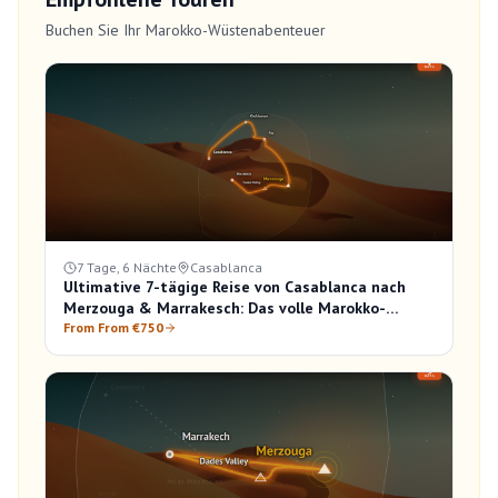
Buchen Sie Ihr Marokko-Wüstenabenteuer
7 Tage, 6 Nächte
Casablanca
Ultimative 7-tägige Reise von Casablanca nach
Merzouga & Marrakesch: Das volle Marokko-
Erlebnis
From From €750