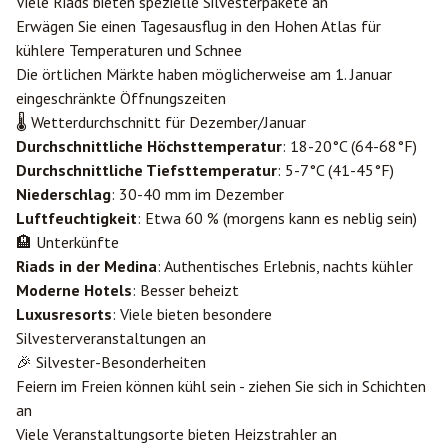
Viele Riads bieten spezielle Silvesterpakete an
Erwägen Sie einen Tagesausflug in den Hohen Atlas für
kühlere Temperaturen und Schnee
Die örtlichen Märkte haben möglicherweise am 1. Januar
eingeschränkte Öffnungszeiten
🌡️ Wetterdurchschnitt für Dezember/Januar
Durchschnittliche Höchsttemperatur
: 18-20°C (64-68°F)
Durchschnittliche Tiefsttemperatur
: 5-7°C (41-45°F)
Niederschlag
: 30-40 mm im Dezember
Luftfeuchtigkeit
: Etwa 60 % (morgens kann es neblig sein)
🏨 Unterkünfte
Riads in der Medina
: Authentisches Erlebnis, nachts kühler
Moderne Hotels
: Besser beheizt
Luxusresorts
: Viele bieten besondere
Silvesterveranstaltungen an
🎉 Silvester-Besonderheiten
Feiern im Freien können kühl sein - ziehen Sie sich in Schichten
an
Viele Veranstaltungsorte bieten Heizstrahler an