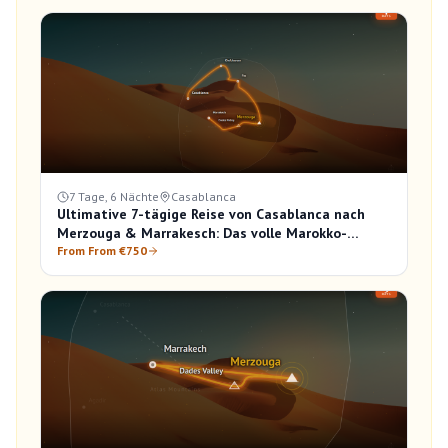
7 Tage, 6 Nächte
Casablanca
Ultimative 7-tägige Reise von Casablanca nach
Merzouga & Marrakesch: Das volle Marokko-
Erlebnis
From From €750