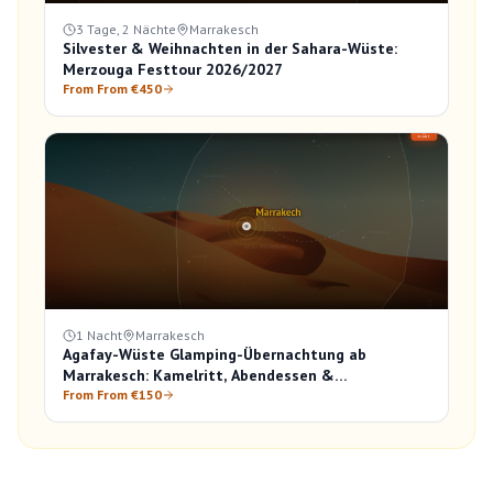
3 Tage, 2 Nächte
Marrakesch
Silvester & Weihnachten in der Sahara-Wüste:
Merzouga Festtour 2026/2027
From From €450
1 Nacht
Marrakesch
Agafay-Wüste Glamping-Übernachtung ab
Marrakesch: Kamelritt, Abendessen &
Sonnenaufgang
From From €150