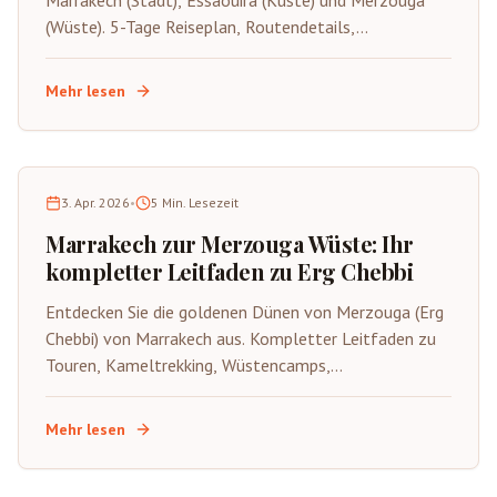
Marrakech (Stadt), Essaouira (Küste) und Merzouga
(Wüste). 5-Tage Reiseplan, Routendetails,
Sehenswürdigkeiten, Preise, und Tipps zur Maximierung
dreier unterschiedlicher Erlebnisse.
Mehr lesen
3. Apr. 2026
•
5
Min. Lesezeit
Marrakech zur Merzouga Wüste: Ihr
kompletter Leitfaden zu Erg Chebbi
Entdecken Sie die goldenen Dünen von Merzouga (Erg
Chebbi) von Marrakech aus. Kompletter Leitfaden zu
Touren, Kameltrekking, Wüstencamps,
atemberaubenden Sonnenuntergängen und
unvergesslichen Sahara-Erlebnissen.
Mehr lesen