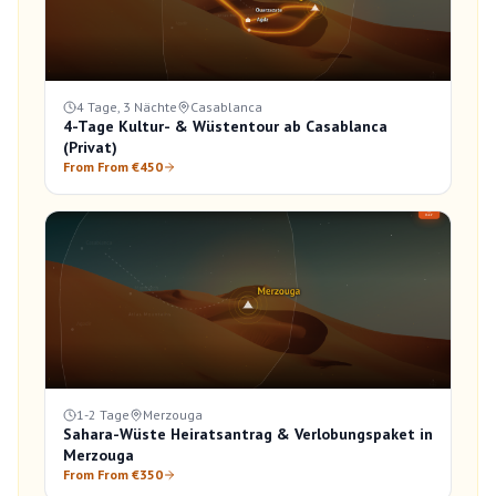
4 Tage, 3 Nächte
Casablanca
4-Tage Kultur- & Wüstentour ab Casablanca
(Privat)
From From €450
1-2 Tage
Merzouga
Sahara-Wüste Heiratsantrag & Verlobungspaket in
Merzouga
From From €350