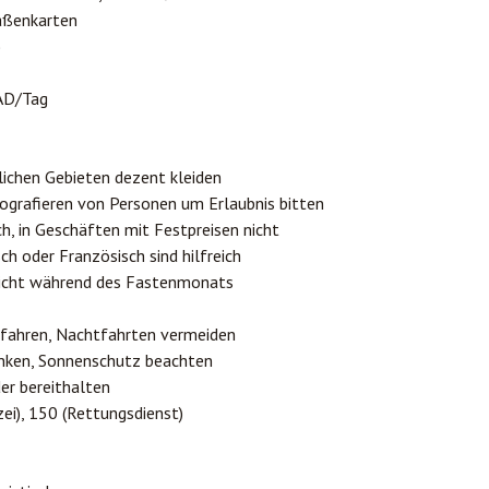
raßenkarten
)
AD/Tag
dlichen Gebieten dezent kleiden
ografieren von Personen um Erlaubnis bitten
ch, in Geschäften mit Festpreisen nicht
sch oder Französisch sind hilfreich
sicht während des Fastenmonats
g fahren, Nachtfahrten vermeiden
rinken, Sonnenschutz beachten
der bereithalten
zei), 150 (Rettungsdienst)