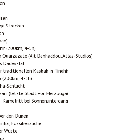
son
dten
ge Strecken
on
age)
hir (200km, 4-5h)
n Ouarzazate (Aït Benhaddou, Atlas-Studios)
as Dadès-Tal
r traditionellen Kasbah in Tinghir
a (200km, 4-5h)
gha-Schlucht
ssani (letzte Stadt vor Merzouga)
a, Kamelritt bei Sonnenuntergang
ber den Dünen
mlia, Fossiliensuche
der Wüste
egs