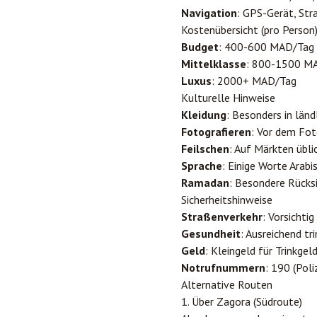
Navigation
: GPS-Gerät, St
Kostenübersicht (pro Person
Budget
: 400-600 MAD/Tag
Mittelklasse
: 800-1500 M
Luxus
: 2000+ MAD/Tag
Kulturelle Hinweise
Kleidung
: Besonders in län
Fotografieren
: Vor dem Fot
Feilschen
: Auf Märkten übli
Sprache
: Einige Worte Arabi
Ramadan
: Besondere Rück
Sicherheitshinweise
Straßenverkehr
: Vorsichti
Gesundheit
: Ausreichend t
Geld
: Kleingeld für Trinkgel
Notrufnummern
: 190 (Poli
Alternative Routen
1. Über Zagora (Südroute)