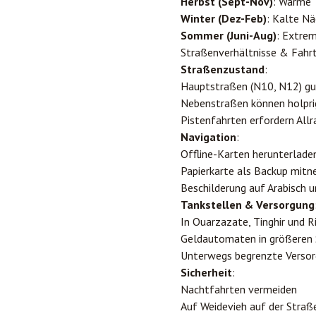
Herbst (Sept-Nov)
: Warme 
Winter (Dez-Feb)
: Kalte Nä
Sommer (Juni-Aug)
: Extrem
Straßenverhältnisse & Fahrt
Straßenzustand
:
Hauptstraßen (N10, N12) gu
Nebenstraßen können holpri
Pistenfahrten erfordern Allr
Navigation
:
Offline-Karten herunterlade
Papierkarte als Backup mit
Beschilderung auf Arabisch 
Tankstellen & Versorgung
In Ouarzazate, Tinghir und R
Geldautomaten in größeren
Unterwegs begrenzte Verso
Sicherheit
:
Nachtfahrten vermeiden
Auf Weidevieh auf der Straß