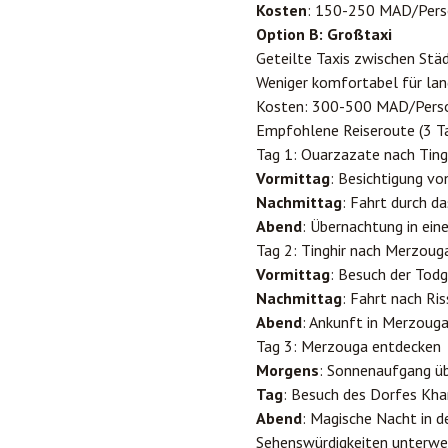
Kosten
: 150-250 MAD/Per
Option B: Großtaxi
Geteilte Taxis zwischen Stä
Weniger komfortabel für lan
Kosten: 300-500 MAD/Pers
Empfohlene Reiseroute (3 T
Tag 1: Ouarzazate nach Ting
Vormittag
: Besichtigung vo
Nachmittag
: Fahrt durch d
Abend
: Übernachtung in eine
Tag 2: Tinghir nach Merzoug
Vormittag
: Besuch der Tod
Nachmittag
: Fahrt nach Ri
Abend
: Ankunft in Merzoug
Tag 3: Merzouga entdecken
Morgens
: Sonnenaufgang ü
Tag
: Besuch des Dorfes Kha
Abend
: Magische Nacht in 
Sehenswürdigkeiten unterw