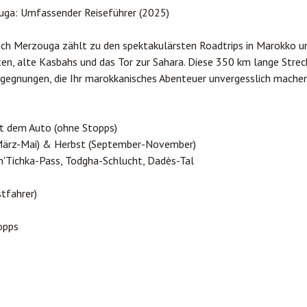
uga
: Umfassender Reiseführer (2025)
ch Merzouga zählt zu den spektakulärsten Roadtrips in Marokko un
n, alte Kasbahs und das Tor zur Sahara. Diese 350 km lange Stre
egegnungen, die Ihr marokkanisches Abenteuer unvergesslich mache
it dem Auto (ohne Stopps)
(März-Mai) & Herbst (September-November)
i n'Tichka-Pass, Todgha-Schlucht, Dadès-Tal
tfahrer)
opps