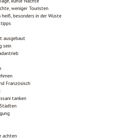
Tage, kühle Nächte
chte, weniger Touristen
 heiß, besonders in der Wüste
tipps
t ausgebaut
g sein
adantrieb
n
nehmen
und Französisch
:
issani tanken
 Städten
rgung
e achten