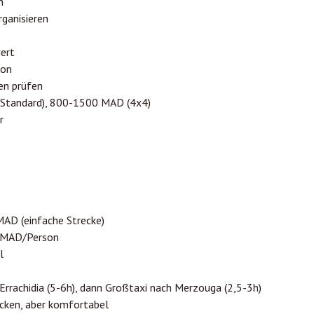
n
ganisieren
ert
son
en prüfen
(Standard), 800-1500 MAD (4x4)
r
AD (einfache Strecke)
 MAD/Person
l
Errachidia
(5-6h), dann Großtaxi nach Merzouga (2,5-3h)
ecken, aber komfortabel