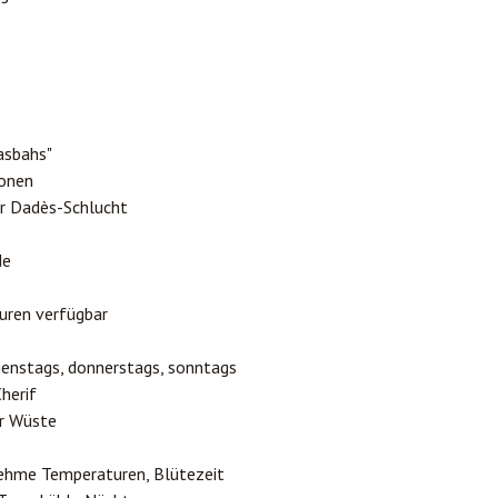
asbahs"
ionen
er Dadès-Schlucht
de
ouren verfügbar
dienstags, donnerstags, sonntags
herif
er Wüste
ehme Temperaturen, Blütezeit