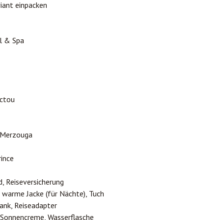
iant einpacken
l & Spa
ctou
 Merzouga
rince
d, Reiseversicherung
, warme Jacke (für Nächte), Tuch
ank, Reiseadapter
, Sonnencreme, Wasserflasche