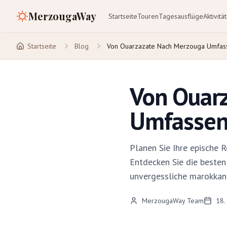
MerzougaWay
Startseite
Touren
Tagesausflüge
Aktivitä
Startseite
Blog
Von Ouarzazate Nach Merzouga Umfas
Von Ouar
Umfassend
Planen Sie Ihre epische
Entdecken Sie die besten
unvergessliche marokkan
MerzougaWay Team
18.