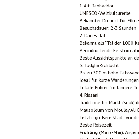
1. Aït Benhaddou
UNESCO-Weltkulturerbe
Bekannter Drehort für Filme
Besuchsdauer: 2-3 Stunden
2. Dadès-Tal
Bekannt als "Tal der 1000 K
Beeindruckende Felsformat
Beste Aussichtspunkte an d
3. Todgha-Schlucht
Bis zu 300 m hohe Felswän
Ideal für kurze Wanderungen
Lokale Führer für längere T
4. Rissani
Traditioneller Markt (Souk) 
Mausoleum von Moulay Ali C
Letzte größere Stadt vor d
Beste Reisezeit
Frühling (März-Mai)
: Angen