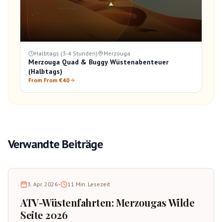
Halbtags (3-4 Stunden)
Merzouga
Merzouga Quad & Buggy Wüstenabenteuer
(Halbtags)
From From €40
Verwandte Beiträge
3. Apr. 2026
•
11
Min. Lesezeit
ATV-Wüstenfahrten: Merzougas Wilde
Seite 2026