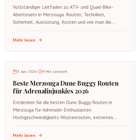
Vollständiger Leitfaden zu ATV- und Quad-Bike-
Abenteuern in Merzouga. Routen, Techniken,
Sicherheit, Ausrüstung, Kosten und wie man die
aufregende wilde Seite der Sahara auf vier Rädern
erlebt.
Mehr lesen
3. Apr. 2026
•
9
Min. Lesezeit
Beste Merzouga Dune Buggy Routen
für Adrenalinjunkies 2026
Entdecken Sie die besten Dune Buggy Routen in
Merzouga für Adrenalin-Enthusiasten.
Hochgeschwindigkeits-Wüstenrouten, extremes
Gelände, Sicherheitstipps und spannende
Abenteueraktivitäten in der Sahara.
Mehr lesen