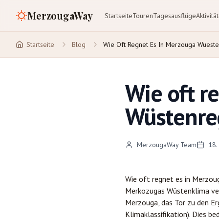
MerzougaWay
Startseite
Touren
Tagesausflüge
Aktivitä
Startseite
Blog
Wie Oft Regnet Es In Merzouga Wuest
Wie oft r
Wüstenre
MerzougaWay Team
18.
Wie oft regnet es in
Merzou
Merkozugas Wüstenklima ve
Merzouga, das Tor zu den Er
Klimaklassifikation). Dies b