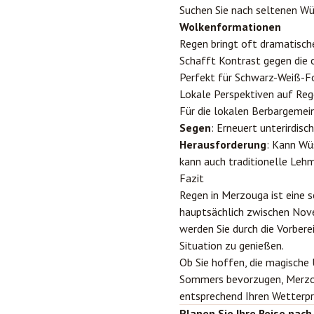
Suchen Sie nach seltenen W
Wolkenformationen
Regen bringt oft dramatisch
Schafft Kontrast gegen die
Perfekt für Schwarz-Weiß-F
Lokale Perspektiven auf Re
Für die lokalen Berbargemei
Segen
: Erneuert unterirdis
Herausforderung
: Kann Wü
kann auch traditionelle Leh
Fazit
Regen in Merzouga ist eine s
hauptsächlich zwischen Nove
werden Sie durch die Vorbere
Situation zu genießen.
Ob Sie hoffen, die magische
Sommers bevorzugen, Merzouga
entsprechend Ihren Wetterp
Planen Sie Ihre Reise nac