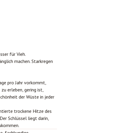
ser für Vieh.
änglich machen. Starkregen
Tage pro Jahr vorkommt,
 erleben, gering ist,
Schönheit der Wüste in jeder
ntierte trockene Hitze des
er Schlüssel liegt darin,
zukommen.
e, fachkundige