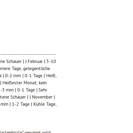
-----------------------------
ene Schauer | | Februar | 5-10
rmere Tage, gelegentliche
i | 0-2 mm | 0-1 Tage | Heiß,
e | Heißester Monat, kein
1-3 mm | 0-1 Tage | Sehr
ltene Schauer | | November |
 mm | 1-2 Tage | Kühle Tage,
Wüstenblüte" genannt wird,