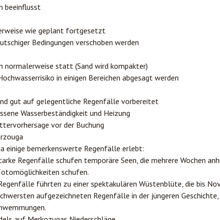
 beeinflusst
erweise wie geplant fortgesetzt
rutschiger Bedingungen verschoben werden
en normalerweise statt (Sand wird kompakter)
ochwasserrisiko in einigen Bereichen abgesagt werden
d gut auf gelegentliche Regenfälle vorbereitet
sene Wasserbeständigkeit und Heizung
ttervorhersage vor der Buchung
erzouga
a einige bemerkenswerte Regenfälle erlebt:
tarke Regenfälle schufen temporäre Seen, die mehrere Wochen anh
Fotomöglichkeiten schufen.
e Regenfälle führten zu einer spektakulären Wüstenblüte, die bis N
 schwersten aufgezeichneten Regenfälle in der jüngeren Geschichte, 
schwemmungen.
els auf Merkozugas Niederschläge