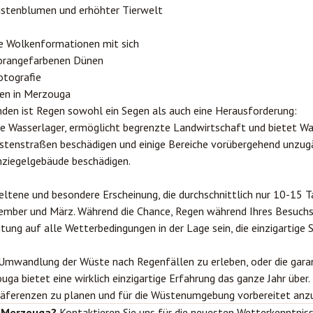
üstenblumen und erhöhter Tierwelt
e Wolkenformationen mit sich
 orangefarbenen Dünen
otografie
gen in Merzouga
nden ist Regen sowohl ein Segen als auch eine Herausforderung:
che Wasserlager, ermöglicht begrenzte Landwirtschaft und bietet Was
stenstraßen beschädigen und einige Bereiche vorübergehend unzug
mziegelgebäude beschädigen.
eltene und besondere Erscheinung, die durchschnittlich nur 10-15 
mber und März. Während die Chance, Regen während Ihres Besuchs zu
itung auf alle Wetterbedingungen in der Lage sein, die einzigartige 
 Umwandlung der Wüste nach Regenfällen zu erleben, oder die gara
 bietet eine wirklich einzigartige Erfahrung das ganze Jahr über. D
räferenzen zu planen und für die Wüstenumgebung vorbereitet an
h Merzouga?
Kontaktieren Sie uns
für die neuesten Wetterkenntniss