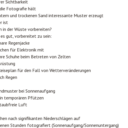
rer Sichtbarkeit
die Fotografie hält
htem und trockenen Sand interessante Muster erzeugt
 ist
n in der Wüste vorbereiten?
es gut, vorbereitet zu sein:
kbare Regenjacke
chen für Elektronik mit
Ihre Schuhe beim Betreten von Zelten
srüstung
 Reiseplan für den Fall von Wetterveränderungen
ach Regen
Sandmuster bei Sonnenaufgang
 in temporären Pfützen
staubfreie Luft
hen nach signifikanten Niederschlägen auf
enen Stunden fotografiert (Sonnenaufgang/Sonnenuntergang)