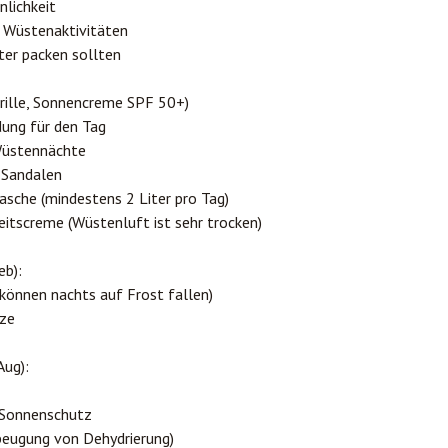
nlichkeit
 Wüstenaktivitäten
ter packen sollten
rille, Sonnencreme SPF 50+)
dung für den Tag
Wüstennächte
 Sandalen
sche (mindestens 2 Liter pro Tag)
itscreme (Wüstenluft ist sehr trocken)
eb):
önnen nachts auf Frost fallen)
ze
Aug):
 Sonnenschutz
rbeugung von Dehydrierung)