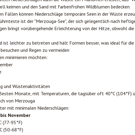
ell keimen und den Sand mit farbenfrohen Wildblumen bedecken.
nen Fällen können Niederschläge temporäre Seen in der Wüste erzeu
hmteste ist der "Merzouga-See", der sich gelegentlich nach heftig
egen bringt vorübergehende Erleichterung von der Hitze, obwohl die
d ist leichter zu betreten und hält Formen besser, was ideal für die 
 besuchen und Regen zu vermeiden
gen minimieren möchten:
ptember
e
ng und Wüstenaktivitäten
eißesten Monate, mit Temperaturen, die tagsüber oft 40°C (104°F) ü
uch von Merzouga
ter mit minimalen Niederschlägen:
 bis November
C (77-95°F)
C (50-68°F)