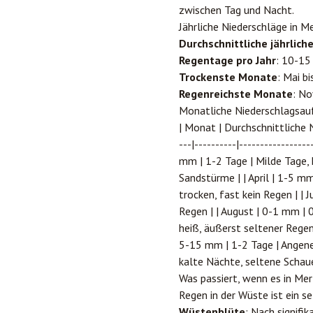
zwischen Tag und Nacht.
Jährliche Niederschläge in 
Durchschnittliche jährlich
Regentage pro Jahr
: 10-15
Trockenste Monate
: Mai b
Regenreichste Monate
: No
Monatliche Niederschlagsau
| Monat | Durchschnittliche N
---|----------|---------------
mm | 1-2 Tage | Milde Tage, 
Sandstürme | | April | 1-5 m
trocken, fast kein Regen | | 
Regen | | August | 0-1 mm | 
heiß, äußerst seltener Regen
5-15 mm | 1-2 Tage | Angene
kalte Nächte, seltene Schaue
Was passiert, wenn es in Me
Regen in der Wüste ist ein s
Wüstenblüte
: Nach signifi