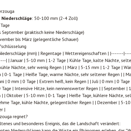
Merzouga
e Niederschläge
: 50-100 mm (2-4 Zoll)
 Tage
is September (praktisch keine Niederschläge)
vember bis März (gelegentliche Schauer)
fschlüsselung
iederschläge (mm) | Regentage | Wettereigenschaften | |-------|------
------| | Januar | 5-10 mm | 1-2 Tage | Kühle Tage, kalte Nächte, selt
kühle Nächte, sehr wenig Regen | | März | 5-15 mm | 1-2 Tage | Wä
m | 0-1 Tage | Heiße Tage, warme Nächte, sehr seltener Regen | | Ma
Juni | 0 mm | 0 Tage | Extrem heiß, kein Regen | | Juli | 0 mm | 0 Tag
0 Tage | Intensive Hitze, kein nennenswerter Regen | | September | 
 | | Oktober | 5-10 mm | 0-1 Tage | Heiße Tage, kühlere Nächte, se
hme Tage, kühle Nächte, gelegentlicher Regen | | Dezember | 5-10
r |
rzouga regnet?
eltenes und besonderes Ereignis, das die Landschaft verändert:
kanten Niederschlägen kann die Wüste ein Phänomen erleben, das "