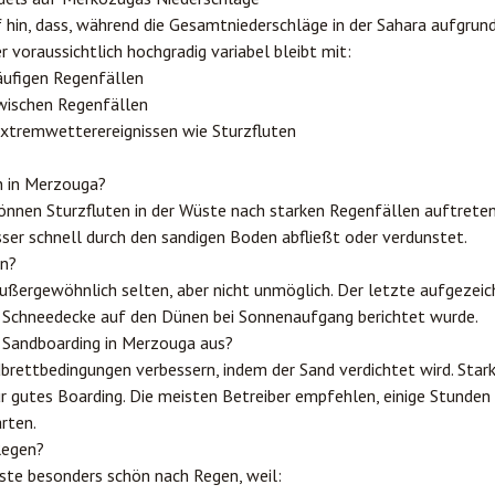
hin, dass, während die Gesamtniederschläge in der Sahara aufgrun
 voraussichtlich hochgradig variabel bleibt mit:
äufigen Regenfällen
wischen Regenfällen
xtremwetterereignissen wie Sturzfluten
n in Merzouga?
können Sturzfluten in der Wüste nach starken Regenfällen auftreten
ser schnell durch den sandigen Boden abfließt oder verdunstet.
en?
außergewöhnlich selten, aber nicht unmöglich. Der letzte aufgezei
te Schneedecke auf den Dünen bei Sonnenaufgang berichtet wurde.
s Sandboarding in Merzouga aus?
dbrettbedingungen verbessern, indem der Sand verdichtet wird. Sta
ür gutes Boarding. Die meisten Betreiber empfehlen, einige Stunde
rten.
Regen?
üste besonders schön nach Regen, weil: