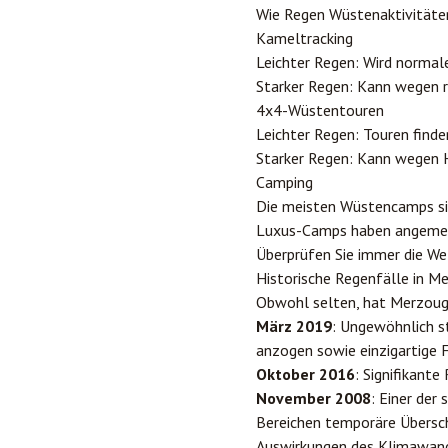
Wie Regen Wüstenaktivitäten
Kameltracking
Leichter Regen: Wird normal
Starker Regen: Kann wegen 
4x4-Wüstentouren
Leichter Regen: Touren find
Starker Regen: Kann wegen H
Camping
Die meisten Wüstencamps sin
Luxus-Camps haben angemes
Überprüfen Sie immer die We
Historische Regenfälle in M
Obwohl selten, hat Merzoug
März 2019
: Ungewöhnlich s
anzogen sowie einzigartige 
Oktober 2016
: Signifikant
November 2008
: Einer der
Bereichen temporäre Über
Auswirkungen des Klimawand