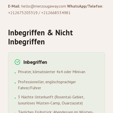
E-Mail
:
hello@merzougaway.com
WhatsApp/Telefon
:
+212675203319 / +212668534981
Inbegriffen & Nicht
Inbegriffen
Inbegriffen
Privater, klimatisierter 4x4 oder Minivan
•
Professioneller, englischsprachiger
•
Fahrer/Führer
3 Nächte Unterkunft (Rosental-Gebiet,
•
luxuriöses Wüsten-Camp, Ouarzazate)
Tägliches Frühstück; Abendessen im Wüsten-