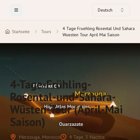
Deutsch
Toggle Menu
4 Tage Fruehling Rosental Und Sahara
Startseite
Tours
Wuesten Tour April Mai Saison
4-Tage-Frühling-
Rosental-und-Sahara-
Wüsten-Tour (April-Mai
Saison)
Merzouga, Morocco
4 Tage, 3 Nächte