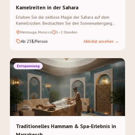
Kamelreiten in der Sahara
Erleben Sie die zeitlose Magie der Sahara auf dem
Kamellrücken. Beobachten Sie den Sonnenuntergang
über den goldenen Dünen des Erg Chebbi auf einem
Merzouga, Morocco
1–2 Stunden
geführten Kameltreck.
Ab 25$/Person
Aktivität ansehen
→
Entspannung
Traditionelles Hammam & Spa-Erlebnis in
Marrakesch