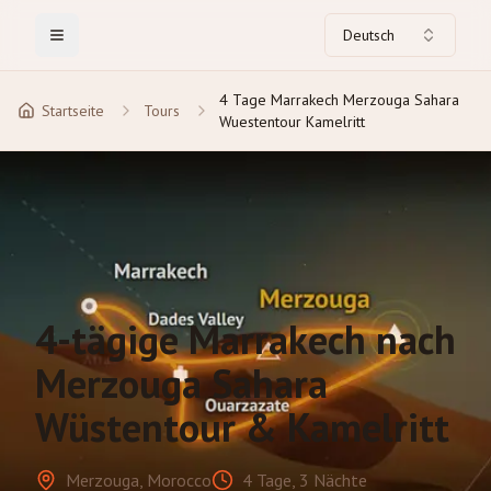
Deutsch
Toggle Menu
4 Tage Marrakech Merzouga Sahara
Startseite
Tours
Wuestentour Kamelritt
4-tägige Marrakech nach
Merzouga Sahara
Wüstentour & Kamelritt
Merzouga, Morocco
4 Tage, 3 Nächte