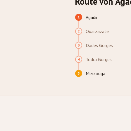
Route von Aga
Agadir
1
Ouarzazate
2
Dades Gorges
3
Todra Gorges
4
Merzouga
5