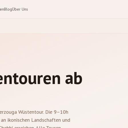
ten
Blog
Über Uns
ntouren ab
Merzouga Wüstentour. Die 9–10h
i an ikonischen Landschaften und
hebbi erreichen. Alle Touren