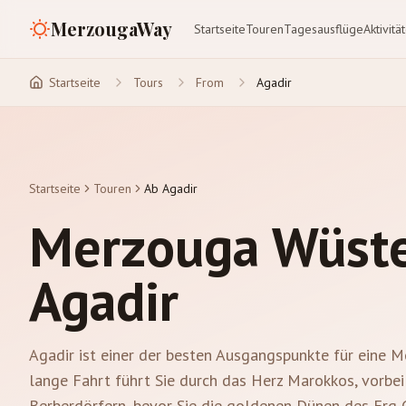
MerzougaWay
Startseite
Touren
Tagesausflüge
Aktivitä
Startseite
Tours
From
Agadir
Startseite
Touren
Ab Agadir
Merzouga Wüste
Agadir
Agadir ist einer der besten Ausgangspunkte für eine 
lange Fahrt führt Sie durch das Herz Marokkos, vorbe
Berberdörfern, bevor Sie die goldenen Dünen des Erg C