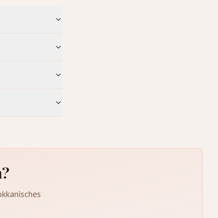
n?
okkanisches