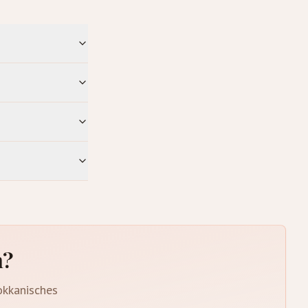
n?
okkanisches