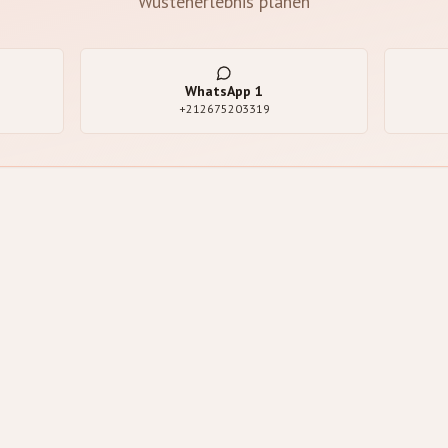
Wüstenerlebnis planen
WhatsApp
1
+212675203319