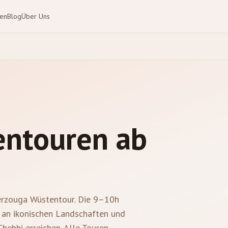
ten
Blog
Über Uns
ntouren ab
Merzouga Wüstentour. Die 9–10h
i an ikonischen Landschaften und
hebbi erreichen. Alle Touren