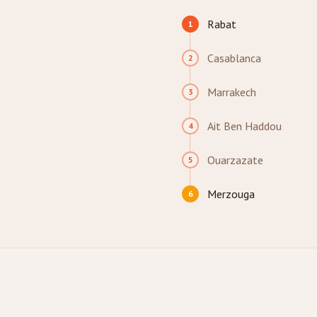
Rabat
1
Casablanca
2
Marrakech
3
Ait Ben Haddou
4
Ouarzazate
5
Merzouga
6