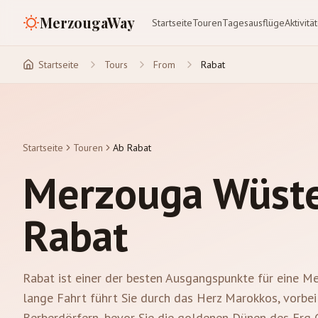
MerzougaWay
Startseite
Touren
Tagesausflüge
Aktivitä
Startseite
Tours
From
Rabat
Startseite
Touren
Ab Rabat
Merzouga Wüste
Rabat
Rabat ist einer der besten Ausgangspunkte für eine 
lange Fahrt führt Sie durch das Herz Marokkos, vorbe
Berberdörfern, bevor Sie die goldenen Dünen des Erg C