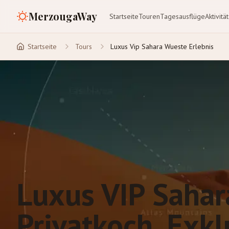
MerzougaWay
Startseite
Touren
Tagesausflüge
Aktivitä
Startseite
Tours
Luxus Vip Sahara Wueste Erlebnis
Luxus VIP Sahar
Privatkoch, Exk