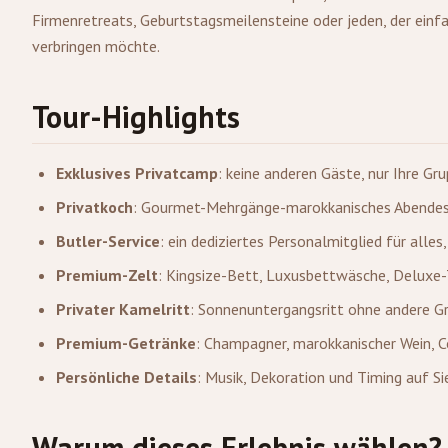
Firmenretreats, Geburtstagsmeilensteine oder jeden, der einf
verbringen möchte.
Tour-Highlights
Exklusives Privatcamp
: keine anderen Gäste, nur Ihre Gr
Privatkoch
: Gourmet-Mehrgänge-marokkanisches Abendesse
Butler-Service
: ein dediziertes Personalmitglied für alles
Premium-Zelt
: Kingsize-Bett, Luxusbettwäsche, Deluxe-
Privater Kamelritt
: Sonnenuntergangsritt ohne andere G
Premium-Getränke
: Champagner, marokkanischer Wein, C
Persönliche Details
: Musik, Dekoration und Timing auf S
Warum dieses Erlebnis wählen?