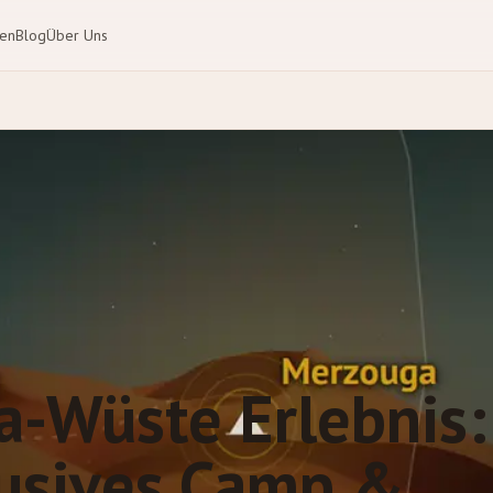
ten
Blog
Über Uns
a-Wüste Erlebnis:
lusives Camp &