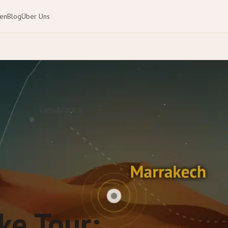
ten
Blog
Über Uns
ke Tour: