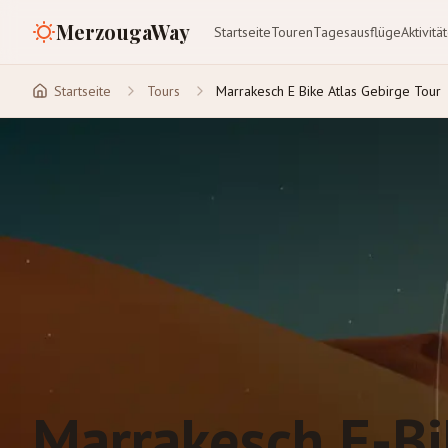
MerzougaWay
Startseite
Touren
Tagesausflüge
Aktivitä
Startseite
Tours
Marrakesch E Bike Atlas Gebirge Tour
Marrakesch E-Bi