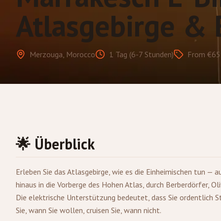
Atlasgebirge & 
Merzouga, Morocco
1 Tag (6-7 Stunden)
From €65
🌟 Überblick
Erleben Sie das Atlasgebirge, wie es die Einheimischen tun — a
hinaus in die Vorberge des Hohen Atlas, durch Berberdörfer, Ol
Die elektrische Unterstützung bedeutet, dass Sie ordentlich 
Sie, wann Sie wollen, cruisen Sie, wann nicht.