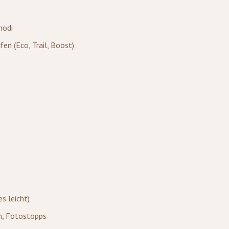
modi
en (Eco, Trail, Boost)
s leicht)
n, Fotostopps