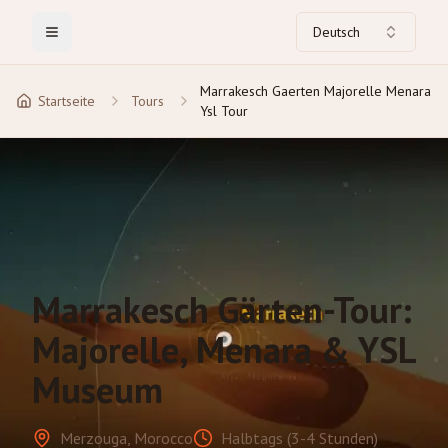
Deutsch
Toggle Menu
Marrakesch Gaerten Majorelle Menara
Startseite
Tours
Ysl Tour
Marrakesch Gärten-Tour:
Majorelle, Menara & YSL
Museum
Merzouga, Morocco
Halbtags (3-4 Stunden)