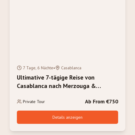
7 Tage, 6 Nächte
•
Casablanca
Ultimative 7-tägige Reise von
Casablanca nach Merzouga &
Marrakesch: Das volle Marokko-
Ab From €750
Erlebnis
Private Tour
Details anzeigen