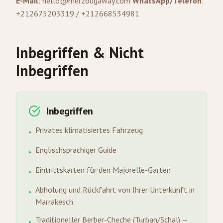
E-Mail
:
hello@merzougaway.com
WhatsApp/Telefon
:
+212675203319 / +212668534981
Inbegriffen & Nicht
Inbegriffen
Inbegriffen
Privates klimatisiertes Fahrzeug
•
Englischsprachiger Guide
•
Eintrittskarten für den Majorelle-Garten
•
Abholung und Rückfahrt von Ihrer Unterkunft in
•
Marrakesch
Traditioneller Berber-Cheche (Turban/Schal) —
•