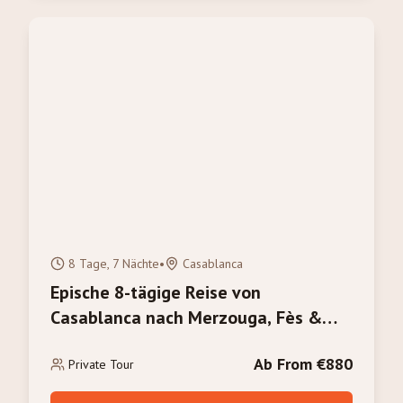
8 Tage, 7 Nächte
•
Casablanca
Epische 8-tägige Reise von
Casablanca nach Merzouga, Fès &
Marrakesch: Die ultimative Marokko-
Ab From €880
Entdeckung
Private Tour