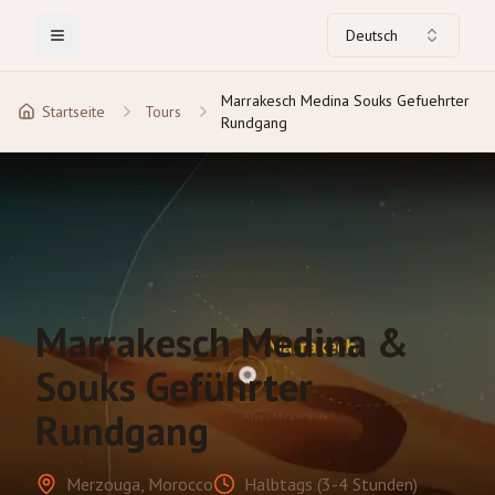
Deutsch
Toggle Menu
Marrakesch Medina Souks Gefuehrter
Startseite
Tours
Rundgang
Marrakesch Medina &
Souks Geführter
Rundgang
Merzouga, Morocco
Halbtags (3-4 Stunden)