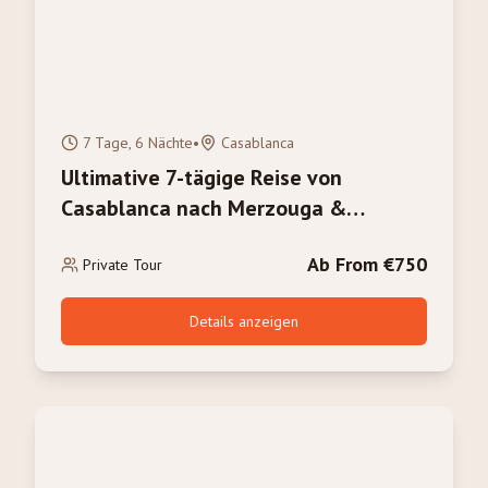
7 Tage, 6 Nächte
•
Casablanca
Ultimative 7-tägige Reise von
Casablanca nach Merzouga &
Marrakesch: Das volle Marokko-
Ab From €750
Erlebnis
Private Tour
Details anzeigen