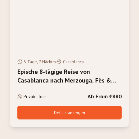
8 Tage, 7 Nächte
•
Casablanca
Epische 8-tägige Reise von
Casablanca nach Merzouga, Fès &
Marrakesch: Die ultimative Marokko-
Ab From €880
Entdeckung
Private Tour
Details anzeigen