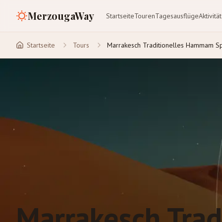
MerzougaWay
Startseite
Touren
Tagesausflüge
Aktivitä
Startseite
Tours
Marrakesch Traditionelles Hammam Sp
Marrakesch Trad