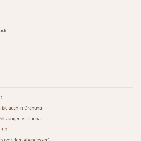
äck
lt
 ist auch in Ordnung
-Sitzungen verfügbar
 ein
ds (vor dem Abendessen)