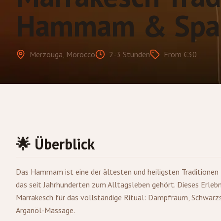
Hammam & Spa 
Merzouga, Morocco
2-3 Stunden
From €30
🌟 Überblick
Das Hammam ist eine der ältesten und heiligsten Traditionen 
das seit Jahrhunderten zum Alltagsleben gehört. Dieses Erleb
Marrakesch
für das vollständige Ritual: Dampfraum, Schwarz
Arganöl-Massage.