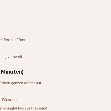
)
e Poren öffnet
ling vorbereitet
 Minuten)
f Ihren ganzen Körper auf
n
-Fäustling)
n — unglaublich befriedigend