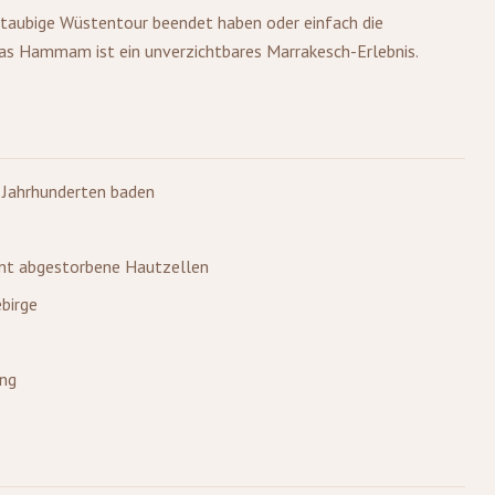
staubige Wüstentour beendet haben oder einfach die
as Hammam ist ein unverzichtbares Marrakesch-Erlebnis.
t Jahrhunderten baden
ernt abgestorbene Hautzellen
ebirge
ung