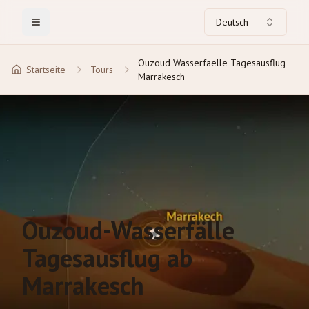
Deutsch
Toggle Menu
Ouzoud Wasserfaelle Tagesausflug
Startseite
Tours
Marrakesch
Ouzoud-Wasserfälle
Tagesausflug ab
Marrakesch