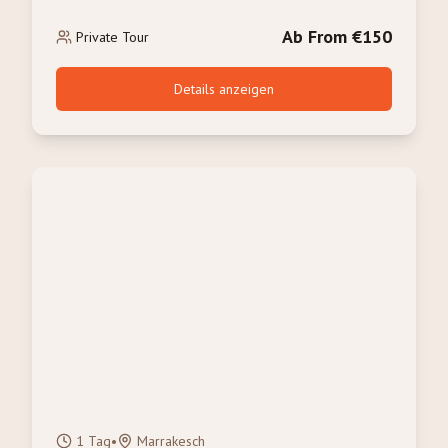
Kamelritt, Abendessen &
Ab From €150
Sonnenaufgang
Private Tour
Details anzeigen
1 Tag
•
Marrakesch