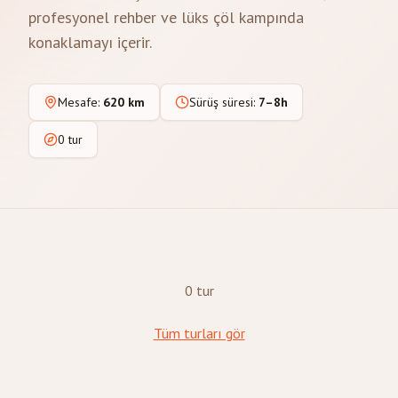
profesyonel rehber ve lüks çöl kampında
konaklamayı içerir.
Mesafe
:
620 km
Sürüş süresi
:
7–8h
0 tur
0 tur
Tüm turları gör