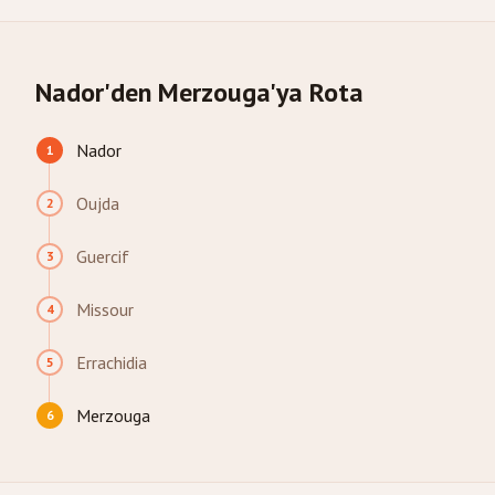
Nador'den Merzouga'ya Rota
Nador
1
Oujda
2
Guercif
3
Missour
4
Errachidia
5
Merzouga
6