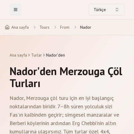
Türkçe
Toggle Menu
Ana sayfa
Tours
From
Nador
Ana sayfa
Turlar
Nador'den
Nador'den Merzouga Çöl
Turları
Nador, Merzouga çöl turu için en iyi başlangıç
noktalarından biridir. 7–8h süren yolculuk sizi
Fas'ın kalbinden geçirir; simgesel manzaralar ve
Berberi köylerinin ardından Erg Chebbi'nin altın
kumullarına ulaşırsınız. Tüm turlar özel 4x4,