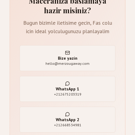
Maceraniza baslamaya
hazir misiniz?
Bugun bizimle iletisime gecin, Fas colu
icin ideal yolculugunuzu planlayalim
Bize yazin
hello@merzougaway.com
WhatsApp
1
+212675203319
WhatsApp
2
+212668534981