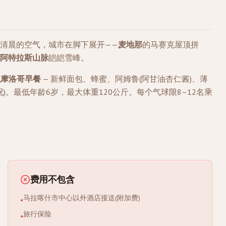
清晨的空气，城市在脚下展开——
麦地那
的马赛克屋顶拼
阿特拉斯山脉
皑皑雪峰。
统摩洛哥早餐
— 新鲜面包、蜂蜜、阿姆鲁(阿甘油杏仁酱)、薄
)。最低年龄6岁，最大体重120公斤。每个气球限8–12名乘
费用不包含
马拉喀什市中心以外酒店接送(附加费)
•
旅行保险
•