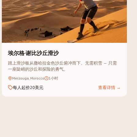
埃尔格·谢比沙丘滑沙
踏上滑沙板从撒哈拉金色沙丘俯冲而下。无需积雪 — 只需
一座陡峭的沙丘和探险的勇气。
Merzouga, Morocco
1小时
每人起价20美元
查看详情
→