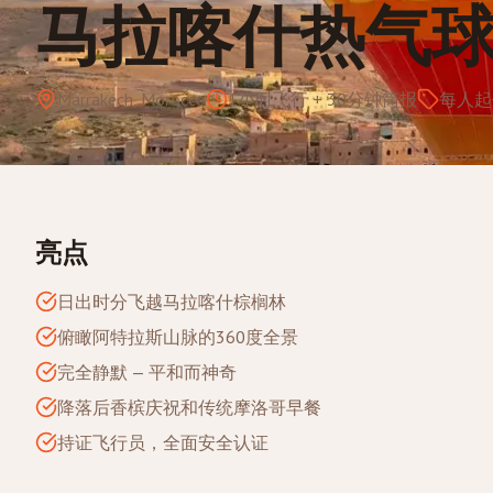
马拉喀什热气
Marrakech, Morocco
1小时飞行 + 30分钟简报
每人起
亮点
日出时分飞越马拉喀什棕榈林
俯瞰阿特拉斯山脉的360度全景
完全静默 — 平和而神奇
降落后香槟庆祝和传统摩洛哥早餐
持证飞行员，全面安全认证