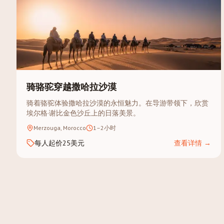
骑骆驼穿越撒哈拉沙漠
骑着骆驼体验撒哈拉沙漠的永恒魅力。在导游带领下，欣赏
埃尔格·谢比金色沙丘上的日落美景。
Merzouga, Morocco
1–2小时
每人起价25美元
查看详情
→