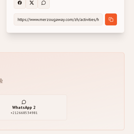
验
WhatsApp
2
+212668534981