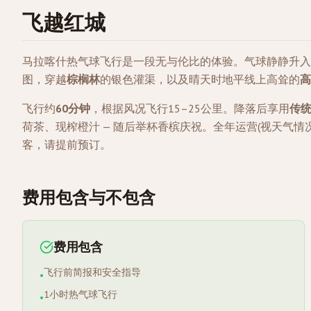
飞越红城
马拉喀什热气球飞行是一段无与伦比的体验。气球静静升入
图，穿越
棕榈林
的银色灌渠，以及晴天时地平线上高耸的
高
飞行约
60分钟
，根据风况飞行15–25公里。降落后享用
传
荷茶、现榨橙汁 — 随后举杯香槟庆祝。全年运营(视天气情况
客，请提前预订。
费用包含与不包含
费用包含
飞行前简报和安全指导
•
1小时热气球飞行
•