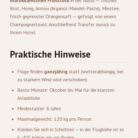
marokkanischen Frühstück
in der Natur — frisches
Brot, Honig, Amlou (Arganöl-Mandel-Paste), Minztee,
frisch gepresster Orangensaft — gefolgt von einem
Champagnertoast. Anschließend Transfer zurück zu
Ihrem Hotel.
Praktische Hinweise
Flüge finden
ganzjährig
statt (wetterabhängig; bei
zu starkem Wind wird verschoben)
Beste Monate: Oktober bis Mai für die klarsten
Atlasblicke
Mindestalter: 6 Jahre
Maximalgewicht: 120 kg pro Person
Kleiden Sie sich in Schichten — in der Flughöhe ist es
5–8°C kühler als am Boden