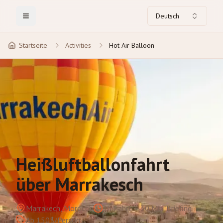
Deutsch
Toggle Menu
Startseite
Activities
Hot Air Balloon
Heißluftballonfahrt
über Marrakesch
Marrakech, Morocco
1h Fahrt + 30 Min. Briefing
Ab 150$/Person