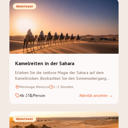
Abenteuer
Kamelreiten in der Sahara
Erleben Sie die zeitlose Magie der Sahara auf dem
Kamellrücken. Beobachten Sie den Sonnenuntergang
über den goldenen Dünen des Erg Chebbi auf einem
Merzouga, Morocco
1–2 Stunden
geführten Kameltreck.
Ab 25$/Person
Aktivität ansehen
→
Abenteuer