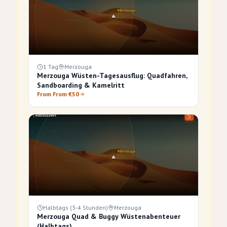
1 Tag
Merzouga
Merzouga Wüsten-Tagesausflug: Quadfahren,
Sandboarding & Kamelritt
From From €50
Halbtags (3-4 Stunden)
Merzouga
Merzouga Quad & Buggy Wüstenabenteuer
(Halbtags)