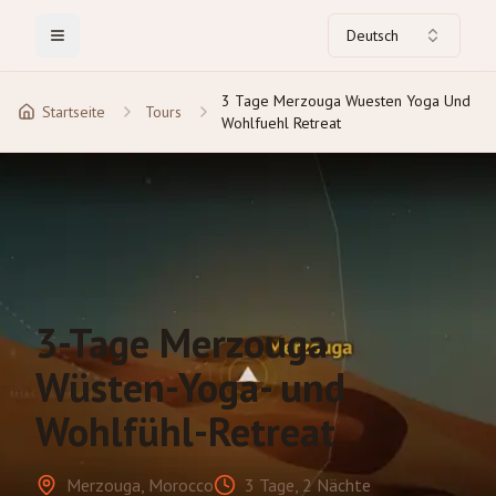
Deutsch
Toggle Menu
3 Tage Merzouga Wuesten Yoga Und
Startseite
Tours
Wohlfuehl Retreat
3-Tage Merzouga
Wüsten-Yoga- und
Wohlfühl-Retreat
Merzouga, Morocco
3 Tage, 2 Nächte