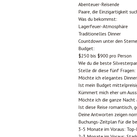
Abenteuer-Reisende
Paare, die Einzigartigkeit su
Was du bekommst:
Lagerfeuer-Atmosphäre
Traditionelles Dinner
Countdown unter den Stern
Budget:
$250 bis $900 pro Person
Wie du die beste Silvesterp
Stelle dir diese fünf Fragen:
Möchte ich elegantes Dinner
Ist mein Budget mittelpreisi
Kümmert mich eher um Aussi
Möchte ich die ganze Nacht 
Ist diese Reise romantisch, g
Deine Antworten zeigen norm
Buchungs-Zeitplan für die b
3-5 Monate im Voraus: Top-
2-3 Monate im Voraus: Star