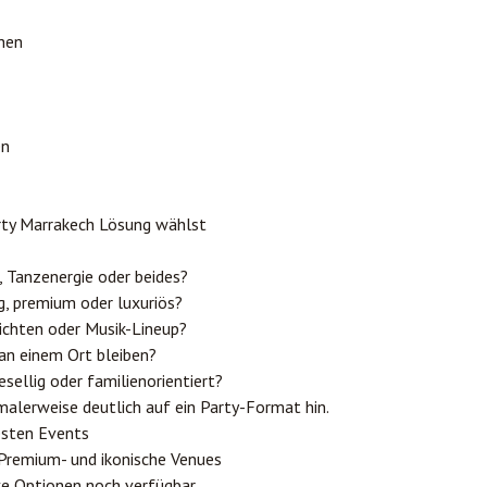
chen
en
arty Marrakech Lösung wählst
, Tanzenergie oder beides?
g, premium oder luxuriös?
chten oder Musik-Lineup?
an einem Ort bleiben?
esellig oder familienorientiert?
alerweise deutlich auf ein Party-Format hin.
esten Events
Premium- und ikonische Venues
ke Optionen noch verfügbar