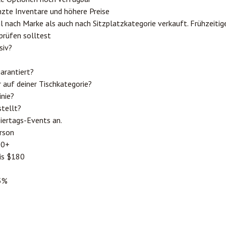
zte Inventare und höhere Preise
nach Marke als auch nach Sitzplatzkategorie verkauft. Frühzeitig
prüfen solltest
siv?
arantiert?
 auf deiner Tischkategorie?
inie?
stellt?
iertags-Events an.
rson
00+
is $180
15%