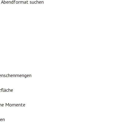
es Abendformat suchen
Menschenmengen
zfläche
iche Momente
ten