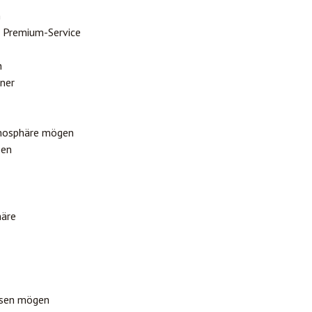
m
 Premium-Service
n
nner
tmosphäre mögen
ben
äre
ssen mögen