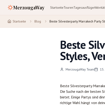
MerzougaWay
Startseite
Touren
Tagesausflüge
Aktivitä
Startseite
Blog
Beste Silvesterparty Marrakech Party S
Beste Sil
Styles, V
MerzougaWay Team
15.
Beste Silvesterparty
Marrak
Die Suche nach der besten Si
bietet. Einige Partys sind di
richtige Wahl hängt von dei