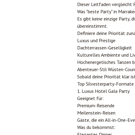
Dieser Leitfaden vergleicht P
Was "beste Party" in Marrake
Es gibt keine einzige Party, 
übereinstimmt.
Definiere deine Priorität zun
Luxus und Prestige
Dachterrassen-Geselligkeit
Kulturelles Ambiente und Liv
Hochenergetisches Tanzen bi
Abenteuer-Stil Wüsten-Cou
Sobald deine Priorität klar is
Top Silvesterparty-Formate 
1. Luxus Hotel Gala Party
Geeignet für:
Premium-Reisende
Meilenstein-Reisen
Gäste, die ein All-in-One-E
Was du bekommst:
Elegantes Dinner