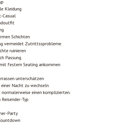
yp
le Kleidung
t-Casual
ndoutfit
ng
rmen Schichten
ng vermeidet Zutrittssprobleme.
chte ruinieren
ach Passung
n mit festem Seating ankommen
errassen unterschätzen
n einer Nacht zu wechseln
t normalerweise einen komplizierten.
 Reisender-Typ
ner-Party
 Countdown