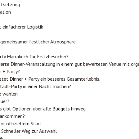
rtsetzung
ation
 einfacherer Logistik
t gemeinsamer festlicher Atmosphäre
arty Marrakech für Erstzbesucher?
ierte Dinner-Veranstaltung in einem gut bewerteten Venue mit orga
r + Party?
etet Dinner + Party ein besseres Gesamterlebnis.
tadt-Party in einer Nacht machen?
e wählen.
euer?
s gibt Optionen über alle Budgets hinweg.
ty ankommen?
r offiziellem Start.
 Schneller Weg zur Auswahl
ik: