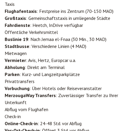
Taxis
Flughafentaxis
: Festpreise ins Zentrum (70-150 MAD)
Großtaxis
: Gemeinschaftstaxis in umliegende Städte
Fahrdienste
: Heetch, InDrive verfügbar
Öffentliche Verkehrsmittel
Buslinie 19
: Nach Jemaa el-Fnaa (30 Min., 30 MAD)
Stadtbusse
: Verschiedene Linien (4 MAD)
Mietwagen
Vermieter
: Avis, Hertz, Europcar u.a.
Abholung
: Direkt am Terminal
Parken
: Kurz- und Langzeitparkplätze
Privattransfers
Vorbuchung
: Über Hotels oder Reiseveranstalter
MerzougaWay Transfers
: Zuverlässiger Transfer zu Ihrer
Unterkunft
Abflug vom Flughafen
Check-in
Online-Check-in
: 24-48 Std. vor Abflug
Vor-Ort-Check-in
: Öffnet 3 Std. vor Abflug