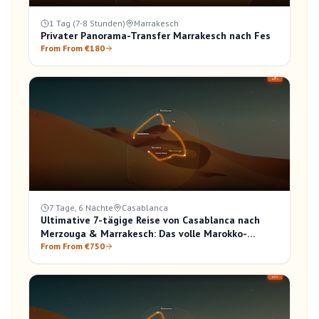
1 Tag (7-8 Stunden)
Marrakesch
Privater Panorama-Transfer Marrakesch nach Fes
From From €180
7 Tage, 6 Nächte
Casablanca
Ultimative 7-tägige Reise von Casablanca nach
Merzouga & Marrakesch: Das volle Marokko-
Erlebnis
From From €750