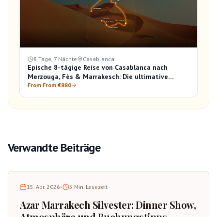
8 Tage, 7 Nächte
Casablanca
Epische 8-tägige Reise von Casablanca nach
Merzouga, Fès & Marrakesch: Die ultimative
Marokko-Entdeckung
From From €880
Verwandte Beiträge
15. Apr. 2026
•
5
Min. Lesezeit
Azar Marrakech Silvester: Dinner Show,
Atmosphäre und Buchungstipps