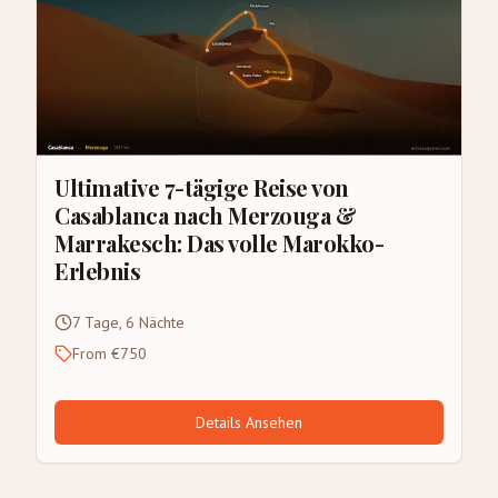
Ultimative 7-tägige Reise von
Casablanca nach Merzouga &
Marrakesch: Das volle Marokko-
Erlebnis
7 Tage, 6 Nächte
From €750
Details Ansehen