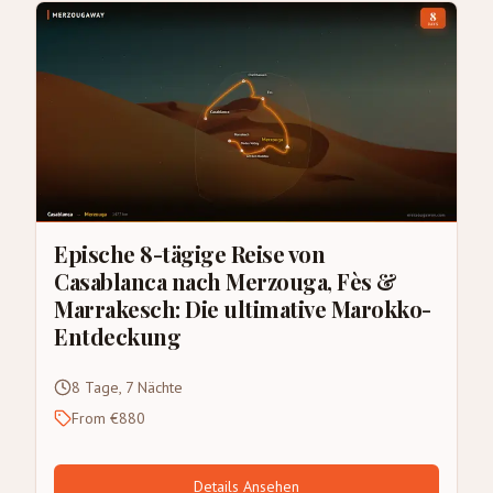
Epische 8-tägige Reise von
Casablanca nach Merzouga, Fès &
Marrakesch: Die ultimative Marokko-
Entdeckung
8 Tage, 7 Nächte
From €880
Details Ansehen