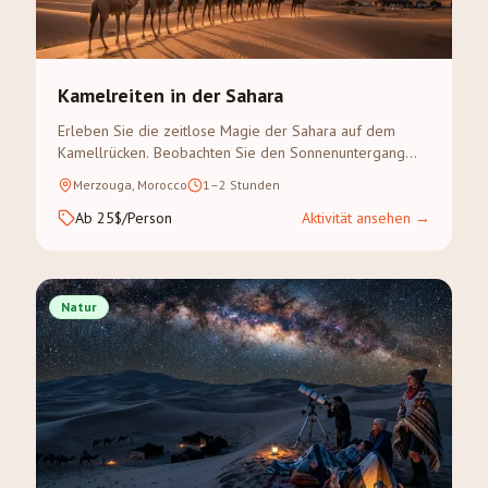
Kamelreiten in der Sahara
Erleben Sie die zeitlose Magie der Sahara auf dem
Kamellrücken. Beobachten Sie den Sonnenuntergang
über den goldenen Dünen des Erg Chebbi auf einem
Merzouga, Morocco
1–2 Stunden
geführten Kameltreck.
Ab 25$/Person
Aktivität ansehen
→
Natur