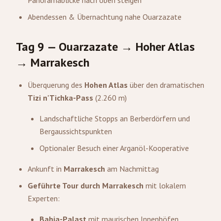
Panoramablicke nach oben steigen
Abendessen & Übernachtung nahe Ouarzazate
Tag 9 — Ouarzazate → Hoher Atlas
→ Marrakesch
Überquerung des
Hohen Atlas
über den dramatischen
Tizi n'Tichka-Pass
(2.260 m)
Landschaftliche Stopps an Berberdörfern und
Bergaussichtspunkten
Optionaler Besuch einer Arganöl-Kooperative
Ankunft in
Marrakesch
am Nachmittag
Geführte Tour durch Marrakesch
mit lokalem
Experten:
Bahia-Palast
mit maurischen Innenhöfen