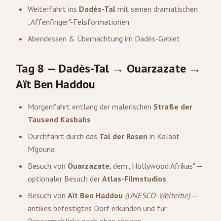
Weiterfahrt ins
Dadès-Tal
mit seinen dramatischen
„Affenfinger"-Felsformationen
Abendessen & Übernachtung im Dadès-Gebiet
Tag 8 — Dadès-Tal →
Ouarzazate
→
Aït Ben Haddou
Morgenfahrt entlang der malerischen
Straße der
Tausend Kasbahs
Durchfahrt durch das
Tal der Rosen
in Kalaat
M'gouna
Besuch von
Ouarzazate
, dem „Hollywood Afrikas" —
optionaler Besuch der
Atlas-Filmstudios
Besuch von
Aït Ben Haddou
(UNESCO-Welterbe)
—
antikes befestigtes Dorf erkunden und für