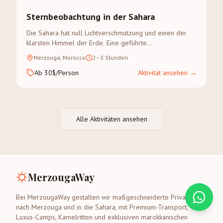
Sternbeobachtung in der Sahara
Die Sahara hat null Lichtverschmutzung und einen der
klarsten Himmel der Erde. Eine geführte
Sternenbeobachtung in Merzouga ist ein astronomisches
Merzouga, Morocco
2–3 Stunden
Erlebnis, das Sie nicht vergessen werden.
Ab 30$/Person
Aktivität ansehen
→
Alle Aktivitäten ansehen
MerzougaWay
Bei MerzougaWay gestalten wir maßgeschneiderte Privattouren
nach Merzouga und in die Sahara, mit Premium-Transport,
Luxus-Camps, Kamelritten und exklusiven marokkanischen