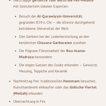
Ganztägige
geführte Tour durch die Fès-Medina
mit lizenziertem lokalen Experten:
Besuch der
Al-Qarawiyyin-Universität
,
gegründet 859 n. Chr. — die älteste durchgehend
betriebene Universität der Welt
Den Gerbern bei der Lederherstellung an den
berühmten
Chouara-Gerbereien
zusehen
Die filigrane Fliesenarbeit der
Bou-Inania-
Madrasa
bewundern
Die engen Gassen des Souks erkunden — Gewürze,
Messing, Teppiche und Keramik
Nachmittag frei: traditionellen
Hammam
besuchen,
Kunsthandwerk einkaufen oder das
Jüdische Viertel
(Mellah)
erkunden
Übernachtung in Fès