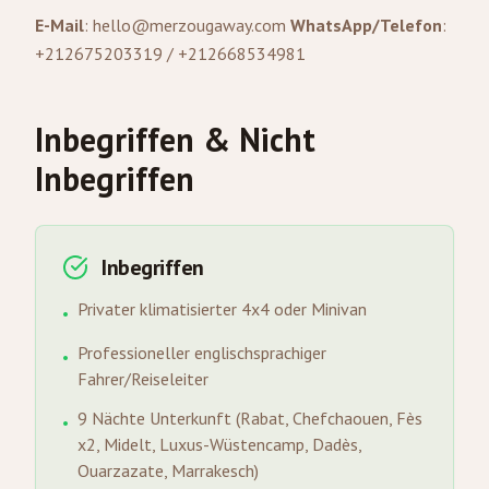
E-Mail
:
hello@merzougaway.com
WhatsApp/Telefon
:
+212675203319 / +212668534981
Inbegriffen & Nicht
Inbegriffen
Inbegriffen
Privater klimatisierter 4x4 oder Minivan
•
Professioneller englischsprachiger
•
Fahrer/Reiseleiter
9 Nächte Unterkunft (Rabat, Chefchaouen, Fès
•
x2, Midelt, Luxus-Wüstencamp, Dadès,
Ouarzazate, Marrakesch)