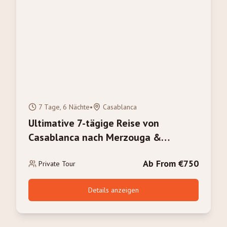
7 Tage, 6 Nächte
•
Casablanca
Ultimative 7-tägige Reise von
Casablanca nach Merzouga &
Marrakesch: Das volle Marokko-
Ab From €750
Erlebnis
Private Tour
Details anzeigen