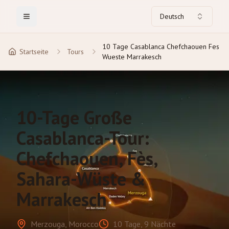
Deutsch
Toggle Menu
10 Tage Casablanca Chefchaouen Fes
Startseite
Tours
Wueste Marrakesch
10-Tage Große
Casablanca-Tour:
Chefchaouen, Fès,
Sahara-Wüste &
Marrakesch
Merzouga, Morocco
10 Tage, 9 Nächte