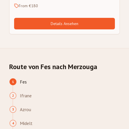
From €180
Details Ansehen
Route von Fes nach Merzouga
Fes
1
Ifrane
2
Azrou
3
Midelt
4