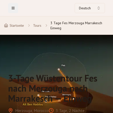
Deutsch
Toggle Menu
3 Tage Fes Merzouga Marrakesch
Startseite
Tours
Einweg
3-Tage Wüstentour Fes
nach Merzouga nach
Marrakesch — Einweg
Merzouga, Morocco
3 Tage, 2 Nächte