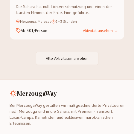
Die Sahara hat null Lichtverschmutzung und einen der
klarsten Himmel der Erde. Eine geführte
Sternenbeobachtung in Merzouga ist ein astronomisches
Merzouga, Morocco
2–3 Stunden
Erlebnis, das Sie nicht vergessen werden.
Ab 30$/Person
Aktivität ansehen
→
Alle Aktivitäten ansehen
MerzougaWay
Bei MerzougaWay gestalten wir maßgeschneiderte Privattouren
nach Merzouga und in die Sahara, mit Premium-Transport,
Luxus-Camps, Kamelritten und exklusiven marokkanischen
Erlebnissen.