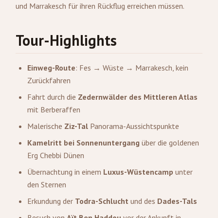
und Marrakesch für ihren Rückflug erreichen müssen.
Tour-Highlights
Einweg-Route
: Fes → Wüste → Marrakesch, kein
Zurückfahren
Fahrt durch die
Zedernwälder des Mittleren Atlas
mit Berberaffen
Malerische
Ziz-Tal
Panorama-Aussichtspunkte
Kamelritt bei Sonnenuntergang
über die goldenen
Erg Chebbi Dünen
Übernachtung in einem
Luxus-Wüstencamp
unter
den Sternen
Erkundung der
Todra-Schlucht
und des
Dades-Tals
Besuch von
Aït Ben Haddou
vor der Ankunft in