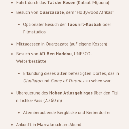
Fahrt durch das
Tal der Rosen
(Kalaat M'gouna)
Besuch von
Ouarzazate
, dem "Hollywood Afrikas"
Optionaler Besuch der
Taourirt-Kasbah
oder
Filmstudios
Mittagessen in Ouarzazate (auf eigene Kosten)
Besuch von
Aït Ben Haddou
, UNESCO-
Welterbestätte
Erkundung dieses alten befestigten Dorfes, das in
Gladiator
und
Game of Thrones
zu sehen war
Überquerung des
Hohen Atlasgebirges
über den Tizi
n'Tichka-Pass (2.260 m)
Atemberaubende Bergblicke und Berberdörfer
Ankunft in
Marrakesch
am Abend