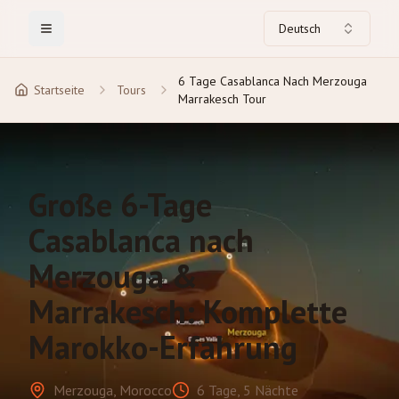
Deutsch
Toggle Menu
6 Tage Casablanca Nach Merzouga
Startseite
Tours
Marrakesch Tour
Große 6-Tage
Casablanca nach
Merzouga &
Marrakesch: Komplette
Marokko-Erfahrung
Merzouga, Morocco
6 Tage, 5 Nächte