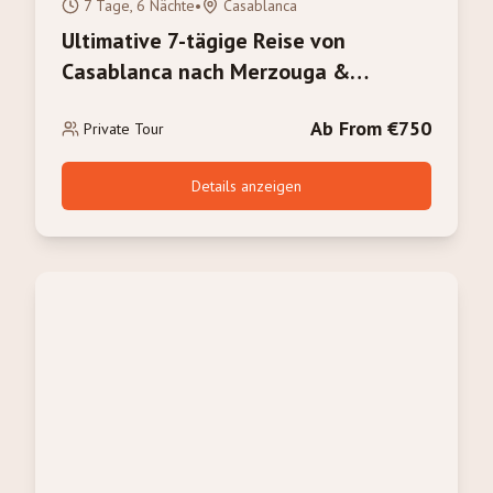
7 Tage, 6 Nächte
•
Casablanca
Ultimative 7-tägige Reise von
Casablanca nach Merzouga &
Marrakesch: Das volle Marokko-
Ab From €750
Erlebnis
Private Tour
Details anzeigen