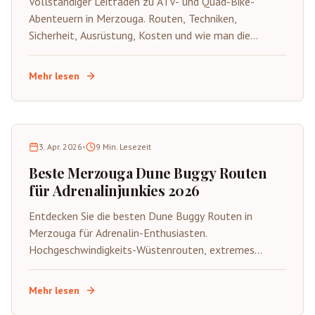
Vollständiger Leitfaden zu ATV- und Quad-Bike-
Abenteuern in Merzouga. Routen, Techniken,
Sicherheit, Ausrüstung, Kosten und wie man die
aufregende wilde Seite der Sahara auf vier Rädern
erlebt.
Mehr lesen
3. Apr. 2026
•
9
Min. Lesezeit
Beste Merzouga Dune Buggy Routen
für Adrenalinjunkies 2026
Entdecken Sie die besten Dune Buggy Routen in
Merzouga für Adrenalin-Enthusiasten.
Hochgeschwindigkeits-Wüstenrouten, extremes
Gelände, Sicherheitstipps und spannende
Abenteueraktivitäten in der Sahara.
Mehr lesen