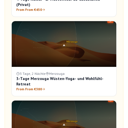
(Privat)
From From €450
3 Tage, 2 Nächte
Merzouga
3-Tage Merzouga Wüsten-Yoga- und Wohlfühl-
Retreat
From From €380