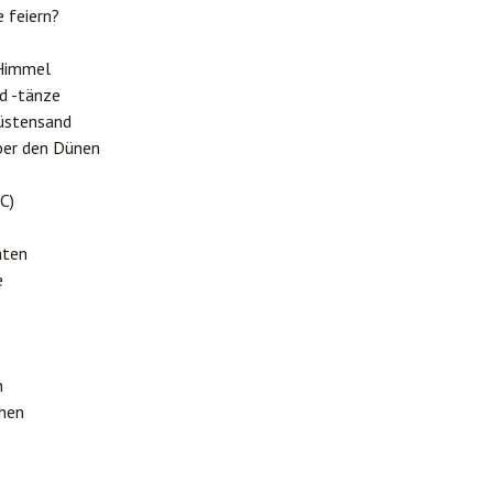
 feiern?
 Himmel
nd -tänze
üstensand
ber den Dünen
C)
äten
e
n
chen