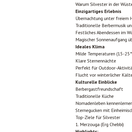
Warum Silvester in der Wüste
Einzigartiges Erlebnis
Übernachtung unter freiem
Traditionelle Berbermusik u
Festliches Abendessen im W
Magischer Sonnenaufgang ü
Ideales Klima
Milde Temperaturen (15-25°
Klare Sternennächte
Perfekt für Outdoor-Aktivit
Flucht vor winterlicher Kält
Kulturelle Einblicke
Berbergastfreundschaft
Traditionelle Küche
Nomadenleben kennenlerne
Sternegucken mit Einheimis
Top-Ziele für Silvester
1.
Merzouga
(Erg Chebbi)
Highlights: