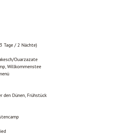
(3 Tage / 2 Nächte)
akesch/
Ouarzazate
mp, Willkommenstee
rmenü
r den Dünen, Frühstück
stencamp
ied