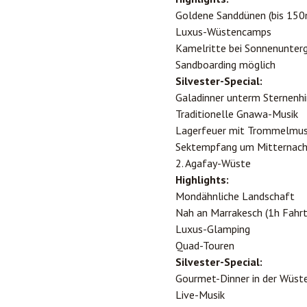
Goldene Sanddünen (bis 150
Luxus-Wüstencamps
Kamelritte bei Sonnenunter
Sandboarding möglich
Silvester-Special:
Galadinner unterm Sternen
Traditionelle Gnawa-Musik
Lagerfeuer mit Trommelmus
Sektempfang um Mitternac
2. Agafay-Wüste
Highlights:
Mondähnliche Landschaft
Nah an
Marrakesch
(1h Fahrt
Luxus-Glamping
Quad-Touren
Silvester-Special:
Gourmet-Dinner in der Wüst
Live-Musik