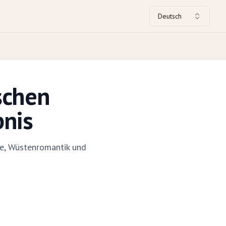
Deutsch
schen
bnis
ne, Wüstenromantik und