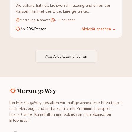
Die Sahara hat null Lichtverschmutzung und einen der
klarsten Himmel der Erde. Eine geführte
Sternenbeobachtung in Merzouga ist ein astronomisches
Merzouga, Morocco
2–3 Stunden
Erlebnis, das Sie nicht vergessen werden.
Ab 30$/Person
Aktivität ansehen
→
Alle Aktivitäten ansehen
MerzougaWay
Bei MerzougaWay gestalten wir maßgeschneiderte Privattouren
nach Merzouga und in die Sahara, mit Premium-Transport,
Luxus-Camps, Kamelritten und exklusiven marokkanischen
Erlebnissen.