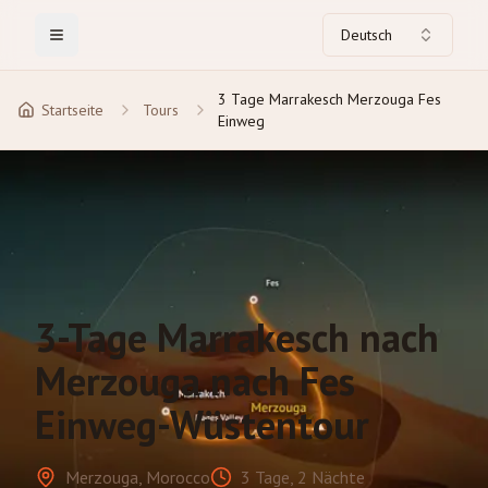
Deutsch
Toggle Menu
3 Tage Marrakesch Merzouga Fes
Startseite
Tours
Einweg
3-Tage Marrakesch nach
Merzouga nach Fes
Einweg-Wüstentour
Merzouga, Morocco
3 Tage, 2 Nächte