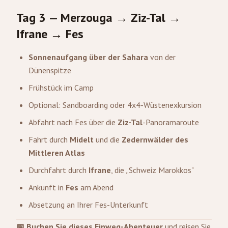
Tag 3 — Merzouga → Ziz-Tal →
Ifrane → Fes
Sonnenaufgang über der Sahara
von der
Dünenspitze
Frühstück im Camp
Optional: Sandboarding oder 4x4-Wüstenexkursion
Abfahrt nach Fes über die
Ziz-Tal
-Panoramaroute
Fahrt durch
Midelt
und die
Zedernwälder des
Mittleren Atlas
Durchfahrt durch
Ifrane
, die „Schweiz Marokkos"
Ankunft in
Fes
am Abend
Absetzung an Ihrer Fes-Unterkunft
📅 Buchen Sie dieses Einweg-Abenteuer
und reisen Sie