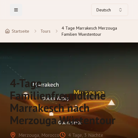
Deutsch
Toggle Menu
4 Tage Marrakesch Merzouga
Startseite
Tours
Familien Wuestentour
4-Tage
Familienfreundliche
Marrakesch nach
Merzouga Wüstentour
Merzouga, Morocco
4 Tage, 3 Nächte