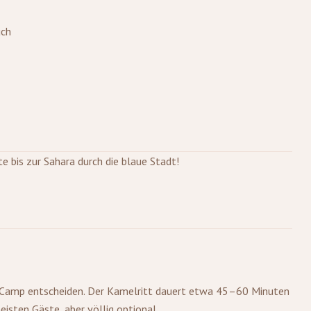
uch
e bis zur Sahara durch die blaue Stadt!
um Camp entscheiden. Der Kamelritt dauert etwa 45–60 Minuten
isten Gäste, aber völlig optional.