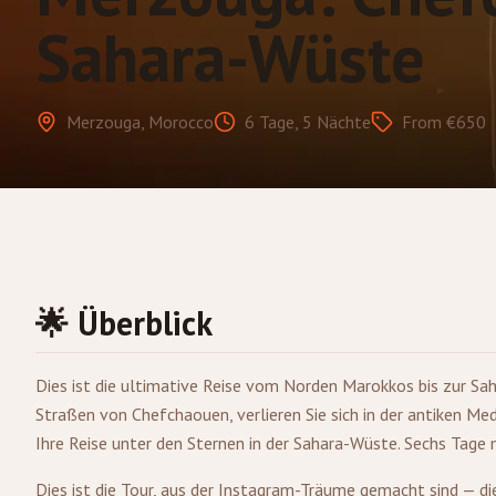
Sahara-Wüste
Merzouga, Morocco
6 Tage, 5 Nächte
From €650
🌟 Überblick
Dies ist die ultimative Reise vom Norden Marokkos bis zur Sah
Straßen von Chefchaouen, verlieren Sie sich in der antiken Me
Ihre Reise unter den Sternen in der Sahara-Wüste. Sechs Tage 
Dies ist die Tour, aus der Instagram-Träume gemacht sind — di