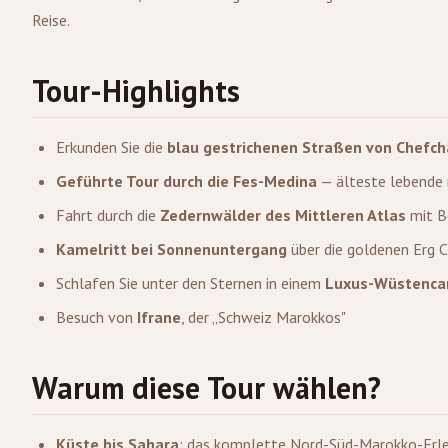
Reise.
Tour-Highlights
Erkunden Sie die
blau gestrichenen Straßen von Chefc
Geführte Tour durch die Fes-Medina
— älteste lebende 
Fahrt durch die
Zedernwälder des Mittleren Atlas
mit B
Kamelritt bei Sonnenuntergang
über die goldenen Erg 
Schlafen Sie unter den Sternen in einem
Luxus-Wüstenc
Besuch von
Ifrane
, der „Schweiz Marokkos"
Warum diese Tour wählen?
Küste bis Sahara
: das komplette Nord-Süd-Marokko-Erle