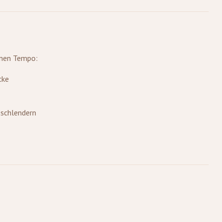
enen Tempo:
cke
 schlendern