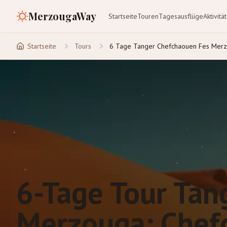
MerzougaWay
Startseite
Touren
Tagesausflüge
Aktivitä
Startseite
Tours
6 Tage Tanger Chefchaouen Fes Merz
6-Tage Tour Tan
Merzouga: Chef