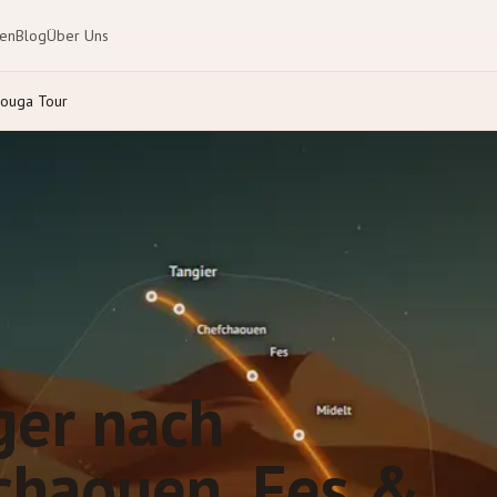
ten
Blog
Über Uns
ouga Tour
ger nach
chaouen, Fes &