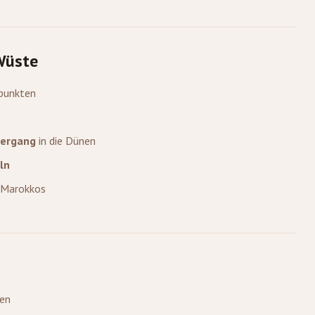
Wüste
punkten
tergang
in die Dünen
ln
 Marokkos
nen