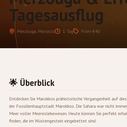
Tagesausflug
Merzouga, Morocco
1 Tag
From €40
🌟 Überblick
Entdecken Sie Marokkos prähistorische Vergangenheit auf die
der Fossilienhauptstadt Marokkos. Die Sahara war nicht immer
Meer voller Meereslebewesen. Heute können Sie perfekt erhal
finden, die im Wüstengestein eingebettet sind.