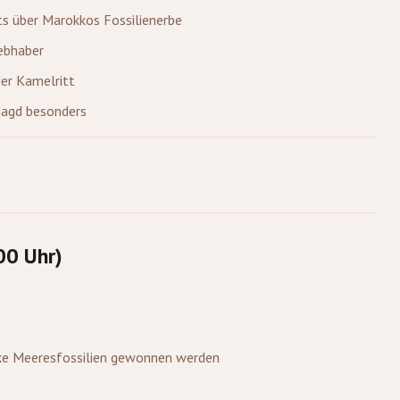
ts über Marokkos Fossilienerbe
iebhaber
er Kamelritt
njagd besonders
00 Uhr)
ke Meeresfossilien gewonnen werden