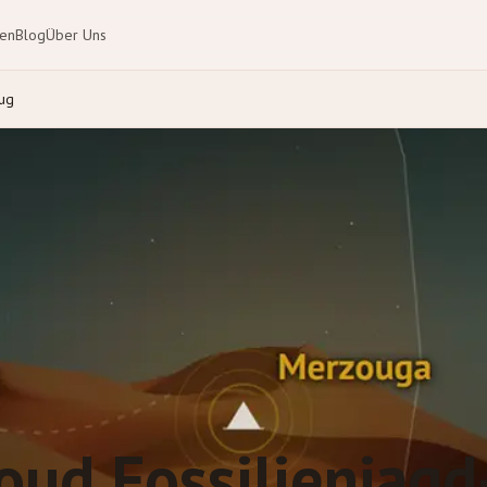
ten
Blog
Über Uns
lug
ud Fossilienjagd