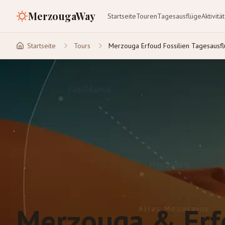
MerzougaWay
Startseite
Touren
Tagesausflüge
Aktivitä
Startseite
Tours
Merzouga Erfoud Fossilien Tagesausf
Merzouga & Erfo