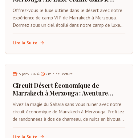
Désert
Offrez-vous le luxe ultime dans le désert avec notre
expérience de camp VIP de Marrakech à Merzouga.
Dormez sous un ciel étoilé dans notre camp de luxe
exclusif, profitant d'équipements haut de gamme et
d'un service personnalisé au cœur du Sahara.
Lire la Suite
15 janv. 2026
•
3
min de lecture
Circuit Désert Économique de
Marrakech à Merzouga : Aventure
Saharienne Abordable
Vivez la magie du Sahara sans vous ruiner avec notre
circuit économique de Marrakech à Merzouga. Profitez
de randonnées à dos de chameau, de nuits en bivouac
et de paysages à couper le souffle à un prix
imbattable.
Lire la Suite