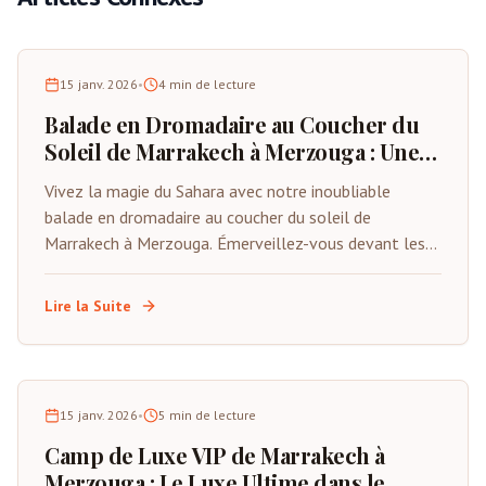
15 janv. 2026
•
4
min de lecture
Balade en Dromadaire au Coucher du
Soleil de Marrakech à Merzouga : Une
Expérience Désertique Magique
Vivez la magie du Sahara avec notre inoubliable
balade en dromadaire au coucher du soleil de
Marrakech à Merzouga. Émerveillez-vous devant les
dunes dorées de l'Erg Chebbi tandis que le soleil se
couche sur l'horizon désertique.
Lire la Suite
15 janv. 2026
•
5
min de lecture
Camp de Luxe VIP de Marrakech à
Merzouga : Le Luxe Ultime dans le