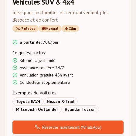
Véhicules SUV & 4x4
Idéal pour les familles et ceux qui veulent plus
d'espace et de confort
7
places
🎛️
Manual
❄️
Clim
à partir de
:
70
€/
jour
Ce qui est inclus
:
Kilométrage illimité
Assistance routière 24/7
Annulation gratuite 48h avant
Conducteur supplémentaire
Exemples de voitures
:
Toyota RAV4
Nissan X-Trail
Mitsubishi Outlander
Hyundai Tucson
Réserver maintenant
(WhatsApp)