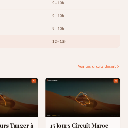
9–10h
9–10h
9–10h
12–13h
Voir les circuits désert
ours Tanger à
15 Jours Circuit Maroc