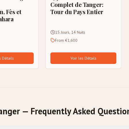
Complet de Tanger:
, Fès et
Tour du Pays Entier
ahara
15 Jours, 14 Nuits
From €1,600
s Détails
Voir les Détails
anger — Frequently Asked Questio