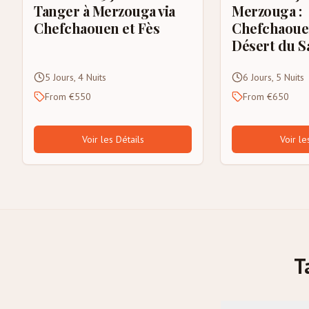
Tanger à Merzouga via
Merzouga :
Chefchaouen et Fès
Chefchaouen
Désert du S
5 Jours, 4 Nuits
6 Jours, 5 Nuits
From €550
From €650
Voir les Détails
Voir le
T