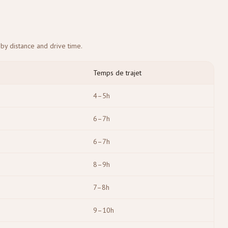
by distance and drive time.
Temps de trajet
4–5h
6–7h
6–7h
8–9h
7–8h
9–10h