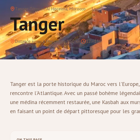
Tanger-Tétouan-Al Hoceïma
, Morocco
Tanger
Distance jusqu'à Merzouga
:
950
km
12–13h
Tanger est la porte historique du Maroc vers l'Europe,
rencontre l'Atlantique. Avec un passé bohème légendaire
une médina récemment restaurée, une Kasbah aux murs 
en faisant un point de départ pittoresque pour les gra
ON THIS PAGE