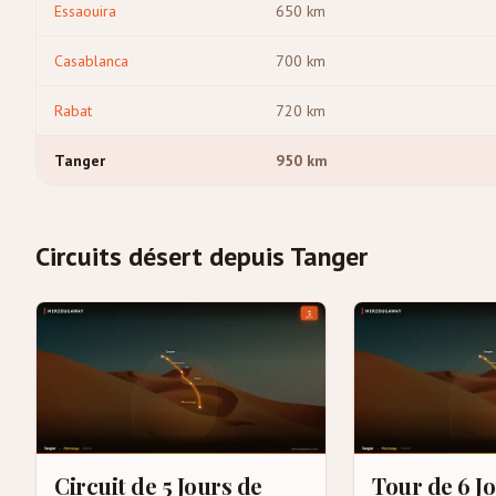
Essaouira
650
km
Casablanca
700
km
Rabat
720
km
Tanger
950
km
Circuits désert depuis Tanger
Circuit de 5 Jours de
Tour de 6 J