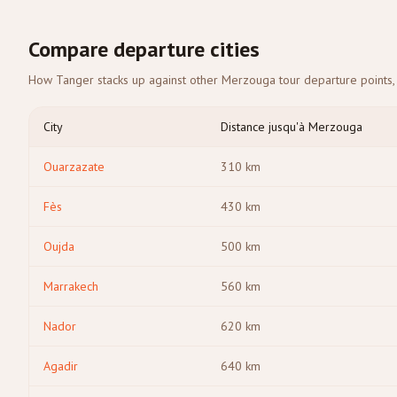
Compare departure cities
How Tanger stacks up against other Merzouga tour departure points, 
City
Distance jusqu'à Merzouga
Ouarzazate
310
km
Fès
430
km
Oujda
500
km
Marrakech
560
km
Nador
620
km
Agadir
640
km