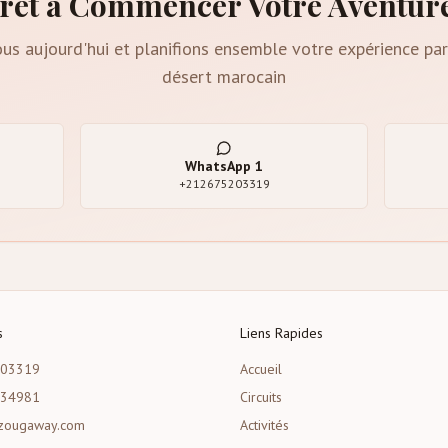
rêt à Commencer Votre Aventur
us aujourd'hui et planifions ensemble votre expérience par
désert marocain
WhatsApp
1
+212675203319
s
Liens Rapides
203319
Accueil
534981
Circuits
zougaway.com
Activités