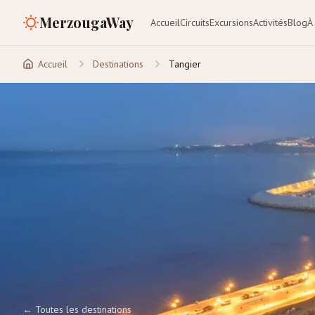
MerzougaWay
Accueil
Circuits
Excursions
Activités
Blog
À
Accueil
Destinations
Tangier
←
Toutes les destinations