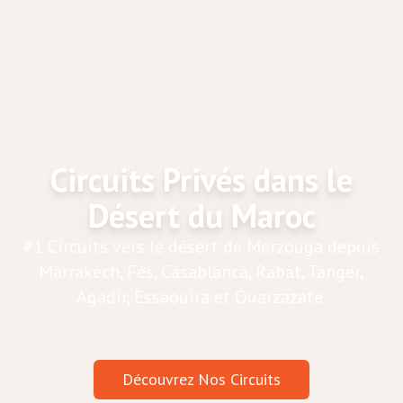
Circuits Privés dans le
Désert du Maroc
#1 Circuits vers le désert de Merzouga depuis
Marrakech, Fès, Casablanca, Rabat, Tanger,
Agadir, Essaouira et Ouarzazate.
Découvrez Nos Circuits