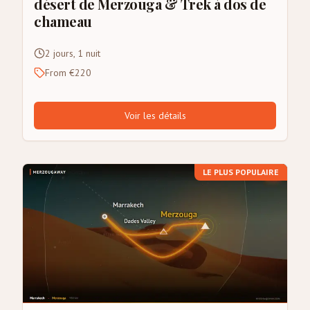
désert de Merzouga & Trek à dos de
chameau
2 jours, 1 nuit
From €220
Voir les détails
LE PLUS POPULAIRE