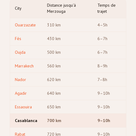
Distance jusqu'à
Temps de
City
Merzouga
trajet
Ouarzazate
310
km
4–5h
Fès
430
km
6–7h
Oujda
500
km
6–7h
Marrakech
560
km
8–9h
Nador
620
km
7–8h
Agadir
640
km
9–10h
Essaouira
650
km
9–10h
Casablanca
700
km
9–10h
Rabat
720
km
9–10h