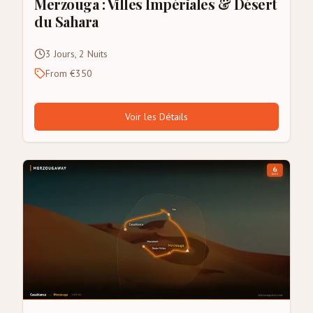
Merzouga : Villes Impériales & Désert
du Sahara
3 Jours, 2 Nuits
From €350
Voir les Détails