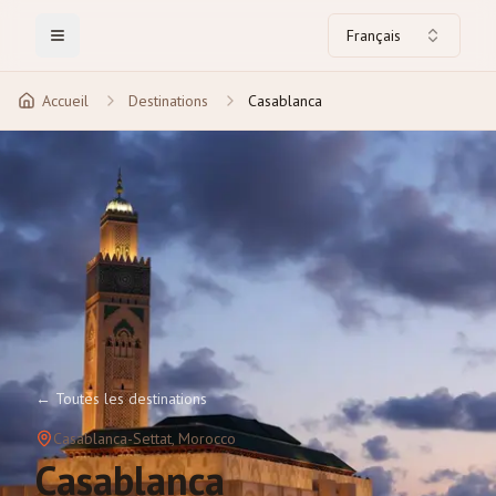
Français
Toggle Menu
Accueil
Destinations
Casablanca
←
Toutes les destinations
Casablanca-Settat
, Morocco
Casablanca