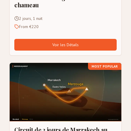
chameau
2 jours, 1 nuit
From €220
Voir les Détails
MOST POPULAR
Circuit de 3 jours de Marrakech au