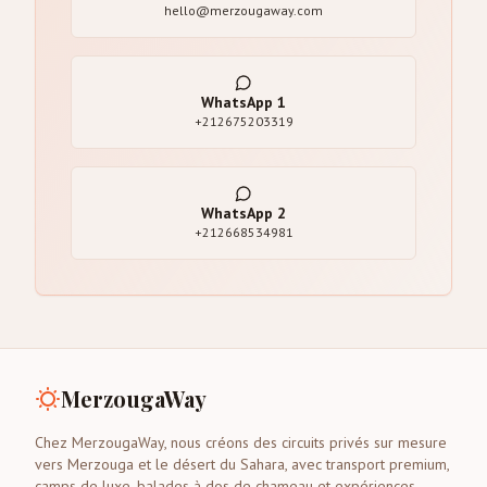
hello@merzougaway.com
WhatsApp
1
+212675203319
WhatsApp
2
+212668534981
MerzougaWay
Chez MerzougaWay, nous créons des circuits privés sur mesure
vers Merzouga et le désert du Sahara, avec transport premium,
camps de luxe, balades à dos de chameau et expériences