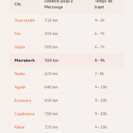
Distance jusqu'à
Temps de
City
Merzouga
trajet
Ouarzazate
310
km
4–5h
Fès
430
km
6–7h
Oujda
500
km
6–7h
Marrakech
560
km
8–9h
Nador
620
km
7–8h
Agadir
640
km
9–10h
Essaouira
650
km
9–10h
Casablanca
700
km
9–10h
Rabat
720
km
9–10h