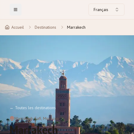
Français
Toggle Menu
Accueil
Destinations
Marrakech
←
Toutes les destinations
Marrakech-Safi
, Morocco
Marrakech