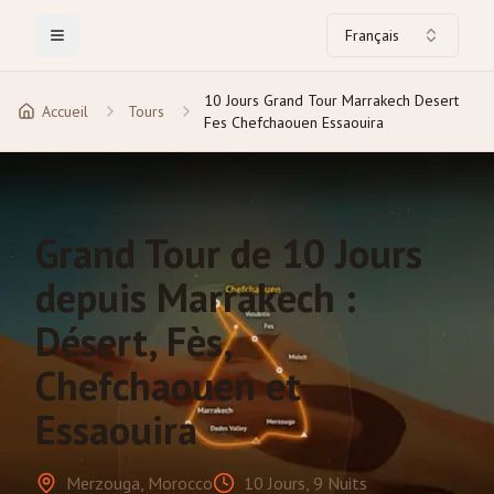
Français
Toggle Menu
10 Jours Grand Tour Marrakech Desert
Accueil
Tours
Fes Chefchaouen Essaouira
Grand Tour de 10 Jours
depuis Marrakech :
Désert, Fès,
Chefchaouen et
Essaouira
Merzouga, Morocco
10 Jours, 9 Nuits