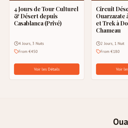
4 Jours de Tour Culturel
Circuit Dése
& Désert depuis
Ouarzazate 
Casablanca (Privé)
et Trek à Do
Chameau
4 Jours, 3 Nuits
2 Jours, 1 Nuit
From €450
From €180
Voir les Détails
Voir le
Oua