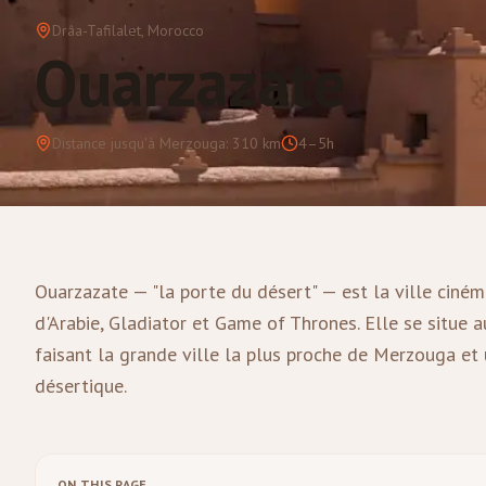
Drâa-Tafilalet
, Morocco
Ouarzazate
Distance jusqu'à Merzouga
:
310
km
4–5h
Ouarzazate — "la porte du désert" — est la ville cin
d'Arabie, Gladiator et Game of Thrones. Elle se situe 
faisant la grande ville la plus proche de Merzouga et u
désertique.
ON THIS PAGE