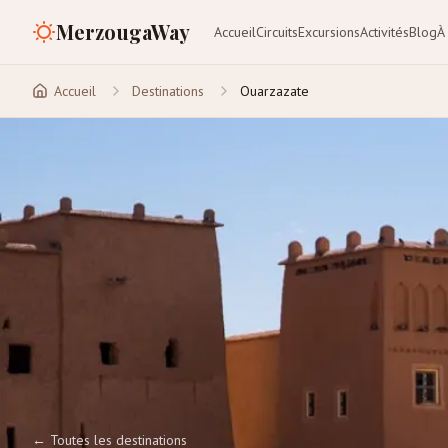
MerzougaWay
Accueil
Circuits
Excursions
Activités
Blog
À
Accueil
Destinations
Ouarzazate
←
Toutes les destinations