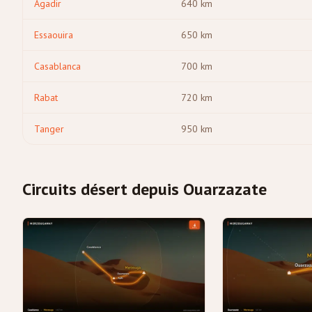
Agadir
640
km
Essaouira
650
km
Casablanca
700
km
Rabat
720
km
Tanger
950
km
Circuits désert depuis Ouarzazate