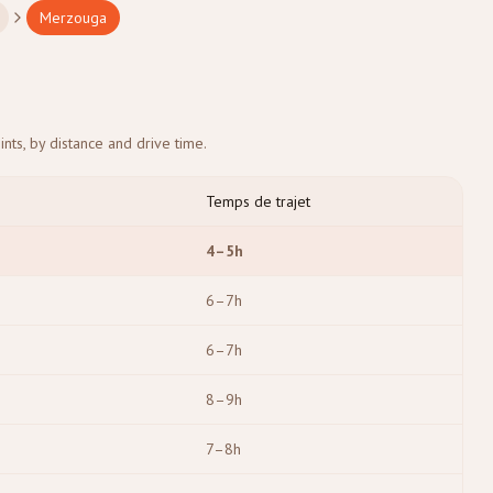
Merzouga
ts, by distance and drive time.
Temps de trajet
4–5h
6–7h
6–7h
8–9h
7–8h