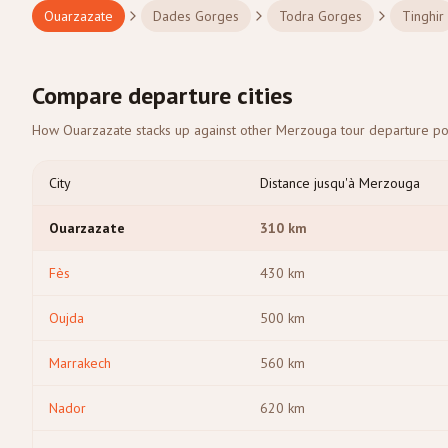
Ouarzazate
Dades Gorges
Todra Gorges
Tinghir
Compare departure cities
How Ouarzazate stacks up against other Merzouga tour departure poin
City
Distance jusqu'à Merzouga
Ouarzazate
310
km
Fès
430
km
Oujda
500
km
Marrakech
560
km
Nador
620
km