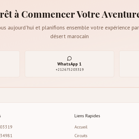
rêt à Commencer Votre Aventur
us aujourd'hui et planifions ensemble votre expérience par
désert marocain
WhatsApp
1
+212675203319
s
Liens Rapides
203319
Accueil
534981
Circuits