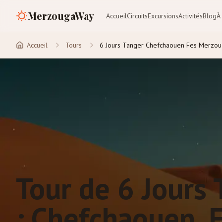
MerzougaWay
Accueil
Circuits
Excursions
Activités
Blog
À
Accueil
Tours
6 Jours Tanger Chefchaouen Fes Merzou
Tour de 6 Jours
: Chefchaouen, 