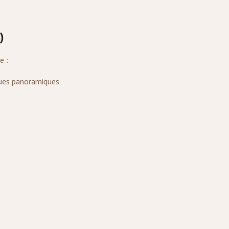
)
e :
ues panoramiques