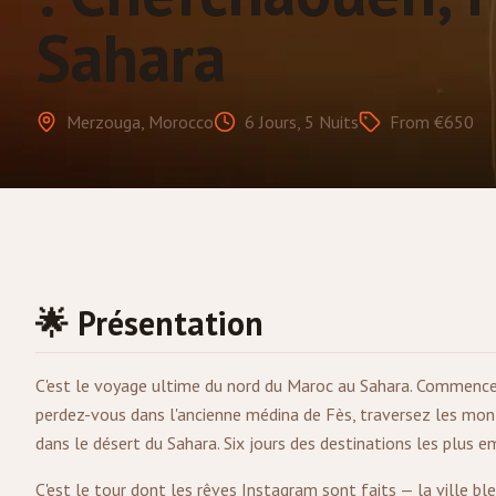
Sahara
Merzouga, Morocco
6 Jours, 5 Nuits
From €650
🌟 Présentation
C'est le voyage ultime du nord du Maroc au Sahara. Commenc
perdez-vous dans l'ancienne médina de
Fès
, traversez les mon
dans le désert du Sahara. Six jours des destinations les plus 
C'est le tour dont les rêves Instagram sont faits — la ville ble