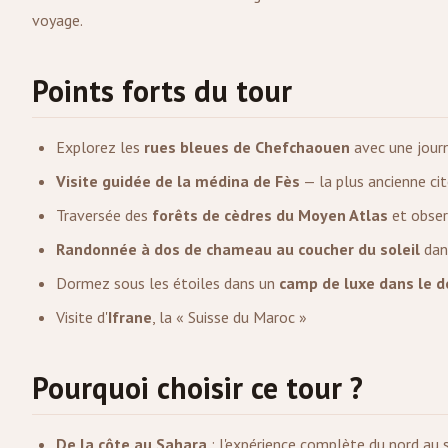
voyage.
Points forts du tour
Explorez les
rues bleues de Chefchaouen
avec une journ
Visite guidée de la médina de Fès
— la plus ancienne ci
Traversée des
forêts de cèdres du Moyen Atlas
et obser
Randonnée à dos de chameau au coucher du soleil
dans
Dormez sous les étoiles dans un
camp de luxe dans le d
Visite d'
Ifrane
, la « Suisse du Maroc »
Pourquoi choisir ce tour ?
De la côte au Sahara
: l'expérience complète du nord au