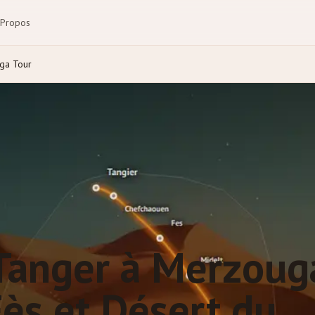
 Propos
ga Tour
 Tanger à Merzoug
Fès et Désert du