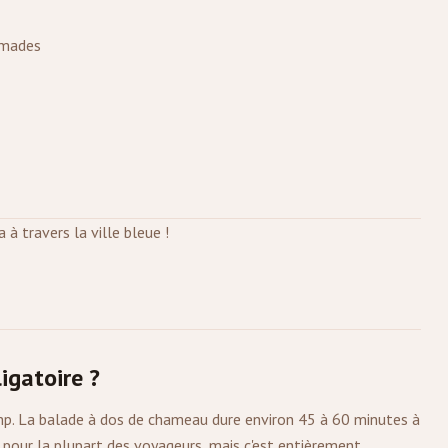
omades
 à travers la ville bleue !
igatoire ?
mp. La balade à dos de chameau dure environ 45 à 60 minutes à
 pour la plupart des voyageurs, mais c'est entièrement